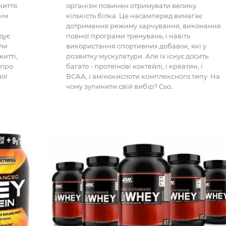
життя.
організм повинен отримувати велику
рім
кількість білка. Це насамперед вимагає
дотримання режиму харчування, виконання
дує
повної програми тренувань, і навіть
оли
використання спортивних добавок, які у
житті,
розвитку мускулатури. Але їх існує досить
 про
багато - протеїнові коктейлі, і креатин, і
вої
ВСАА, і амінокислоти комплексного типу. На
чому зупинити свій вибір? Сьо..