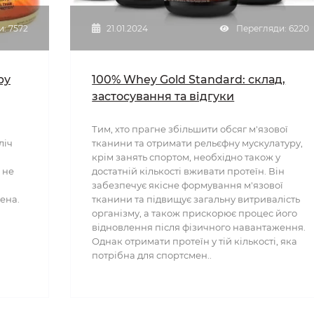
: 7572
21.01.2024
Перегляди: 6220
ру
100% Whey Gold Standard: склад,
застосування та відгуки
Тим, хто прагне збільшити обсяг м'язової
ліч
тканини та отримати рельєфну мускулатуру,
крім занять спортом, необхідно також у
 не
достатній кількості вживати протеїн. Він
забезпечує якісне формування м'язової
ена.
тканини та підвищує загальну витривалість
організму, а також прискорює процес його
відновлення після фізичного навантаження.
Однак отримати протеїн у тій кількості, яка
потрібна для спортсмен..