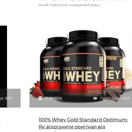
який повністю очищений від у..
и: 889
21.01.2024
Перегляди: 1447
а
100% Whey Gold Standard Optimum:
Як відрізнити оригінал від