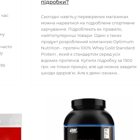
підробки?
 час
Сьогодні навіть у перевірених магазинах
можна нарватися на підроблене спортивне
харчування. Підробляють як правило,
їну
найпопулярніші товари. Один з таких
продукт розроблений компанією Optimum
 часто
Nutrition - протеїн 100% Whey Gold Standard
му
Protein , який є стандартом серед усіх
.
відомих протеїнів. Купити підробку за 1500
 95
грн. не тільки прикро, але ще можна завдати
шкоди здоров'ю. Але є деякі ознаки, ..