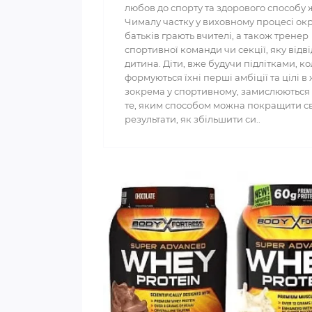
любов до спорту та здорового способу 
Чималу частку у виховному процесі ок
батьків грають вчителі, а також тренер
спортивної команди чи секції, яку відві
дитина. Діти, вже будучи підлітками, к
формуються їхні перші амбіції та цілі в 
зокрема у спортивному, замислюються
те, яким способом можна покращити с
результати, як збільшити си..