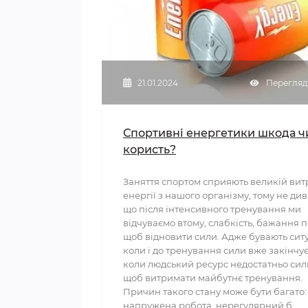
21.01.2024
Перегляди
Спортивні енергетики шкода ч
користь?
Заняття спортом сприяють великій вит
енергії з нашого організму, тому не див
що після інтенсивного тренування ми
відчуваємо втому, слабкість, бажання п
щоб відновити сили. Адже бувають ситу
коли і до тренування сили вже закінчує
коли людський ресурс недостатньо сил
щоб витримати майбутнє тренування.
Причин такого стану може бути багато:
напружена робота, нерегулярний б..