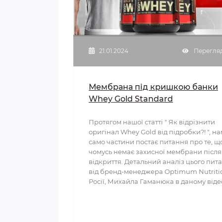
21.01.2024
Перегляд
Мембрана під кришкою банки
Whey Gold Standard
Протягом нашої статті " Як відрізнити
оригінал Whey Gold від підробки?! ", на
само частини постає питання про те, щ
чомусь немає захисної мембрани після
відкриття. Детальний аналіз цього пит
від бренд-менеджера Optimum Nutriti
Росії, Михайла Гаманюка в даному відео