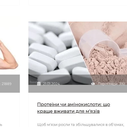
 21889
21.01.2024
Перегляди: 392
Протеїни чи амінокислоти: що
краще вживати для м'язів
ь
Щоб м'язи росли та збільшувалися в об'ємах,