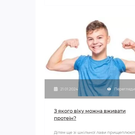
21.01.2024
Перегляди:
З якого віку можна вживати
протеїн?
Дітям ще зі шкільної лави прищеплюют