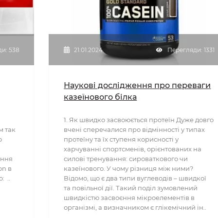
и: 538
21.01.2024
Перегляди: 1331
Наукові дослідження про переваги
казеїнового білка
1. Як швидко засвоюється протеїн Дуже довго
м так
вчені сперечалися про відмінності у типах
о
протеїну та їх ступеня корисності у
харчуванні спортсменів, орієнтованих на
ання
силові тренування: сироваткового чи
on в
казеїнового. У чому різниця між ними?
: ..
Відомо, що є два типи вуглеводів – швидкої
та повільної дії. Такий поділ зумовлений
швидкістю засвоєння мікроелементів в
організмі, а визначником є глікемічний ін..