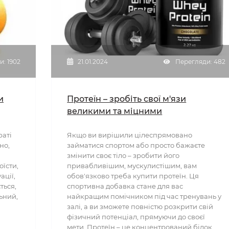
: 1902
21.01.2024
Перегляди: 482
и
Протеїн – зробіть свої м'язи
великими та міцними
раті
Якщо ви вирішили цілеспрямовано
но,
займатися спортом або просто бажаєте
змінити своє тіло – зробити його
оїсти,
привабливішим, мускулистішим, вам
ації,
обов'язково треба купити протеїн. Ця
ться,
спортивна добавка стане для вас
ьний,
найкращим помічником під час тренувань у
залі, а ви зможете повністю розкрити свій
фізичний потенціал, прямуючи до своєї
мети. Протеїн – це концентрований білок,