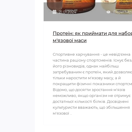
21.01.2024
Перегляди
Протеїн: як приймати для набо
м'язової маси
Спортивне харчування - це невід'ємна
частина раціону спортсменів. Існує без
його різновидів, однак найбільш
затребуваним є протеїн, який дозволяє
тільки наростити м'язову масу, а й
покращити фізичні показники спортсм
Відомо, що досягти зростання м'язів
неможливо, якщо організм не отримує
достатньої кількості білків. Досвідчені
культуристи вважають, що збільшення
м'язової ..