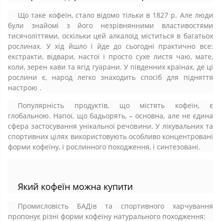
Що таке кофеїн, стало відомо тільки в 1827 р. Але люди
були знайомі з його незрівнянними властивостями
тисячоліттями, оскільки цей алкалоїд міститься в багатьох
рослинах. У хід йшло і йде до сьогодні практично все:
екстракти, відвари, настої і просто сухе листя чаю, мате,
коли, зерен кави та ягід гуарани. У південних країнах, де ці
рослини є, народ легко знаходить спосіб для підняття
настрою .
Популярність продуктів, що містять кофеїн, є
глобальною. Напої, що бадьорять, – основна, але не єдина
сфера застосування унікальної речовини. У лікувальних та
спортивних цілях використовують особливо концентровані
форми кофеїну, і рослинного походження, і синтезовані.
Який кофеїн можна купити
Промисловість БАДів та спортивного харчування
пропонує різні форми кофеїну натурального походження: