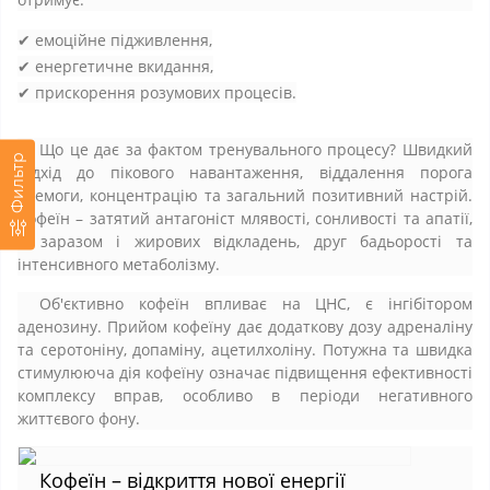
✔ емоційне підживлення,
✔ енергетичне вкидання,
✔ прискорення розумових процесів.
Що це дає за фактом тренувального процесу? Швидкий
Фильтр
підхід до пікового навантаження, віддалення порога
знемоги, концентрацію та загальний позитивний настрій.
Кофеїн – затятий антагоніст млявості, сонливості та апатії,
а заразом і жирових відкладень, друг бадьорості та
інтенсивного метаболізму.
Об'єктивно кофеїн впливає на ЦНС, є інгібітором
аденозину. Прийом кофеїну дає додаткову дозу адреналіну
та серотоніну, допаміну, ацетилхоліну. Потужна та швидка
стимулююча дія кофеїну означає підвищення ефективності
комплексу вправ, особливо в періоди негативного
життєвого фону.
Кофеїн – відкриття нової енергії