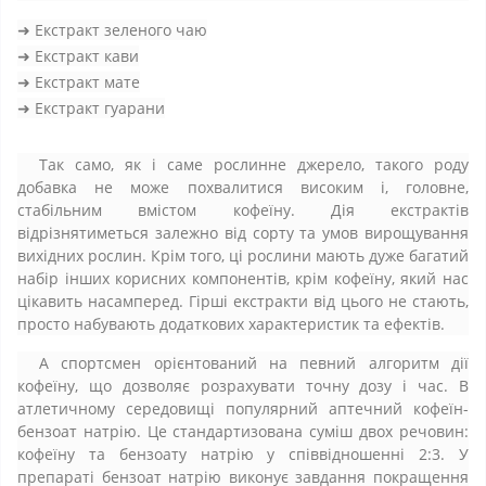
➜ Екстракт зеленого чаю
➜ Екстракт кави
➜ Екстракт мате
➜ Екстракт гуарани
Так само, як і саме рослинне джерело, такого роду
добавка не може похвалитися високим і, головне,
стабільним вмістом кофеїну. Дія екстрактів
відрізнятиметься залежно від сорту та умов вирощування
вихідних рослин. Крім того, ці рослини мають дуже багатий
набір інших корисних компонентів, крім кофеїну, який нас
цікавить насамперед. Гірші екстракти від цього не стають,
просто набувають додаткових характеристик та ефектів.
А спортсмен орієнтований на певний алгоритм дії
кофеїну, що дозволяє розрахувати точну дозу і час. В
атлетичному середовищі популярний аптечний кофеїн-
бензоат натрію. Це стандартизована суміш двох речовин:
кофеїну та бензоату натрію у співвідношенні 2:3. У
препараті бензоат натрію виконує завдання покращення