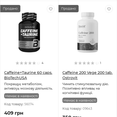
Продано
Продано
4
1
Caffeine+Taurine 60 caps.
Caffeine 200 Vege 200 tab.
BioTechUSA
Ostrovit
Покращує метаболізм,
Чинить стимулювальну дію.
активізує мозкову діяльність.
Позитивно впливає на
когнітивні функції.
Немає в наявності
Немає в наявності
Код товару:
56074
Код товару:
09643
409 грн