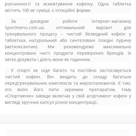
розчинності та всмоктування кофеїну. Одна таблетка
містить 100 мг суміші, є ін'єкційні форми.
За досвідом роботи інтернет-магазину
Sportmenu.com.ua, оптимальний варіант для
тренувального процесу – чистий безводний кофеїн у
таблетках, натуральний або синтезовані похідні пурину
(метилксантин). Ми рекомендуємо максимально
концентровані чисті продукти перевірених брендів. Їх
легко дозувати і діють вони як годинник.
У спорті як ніде багато та постійно застосовується
чистий кофеїн. Він входить до складу багатьох
передтренувальних комплексів та жироспалювачів. Є такі,
хто воліє його пити окремим препаратом, тому
«Спортменю» завжди включає у свій асортимент кофеїн у
вигляді зручних капсул різної концентрації.