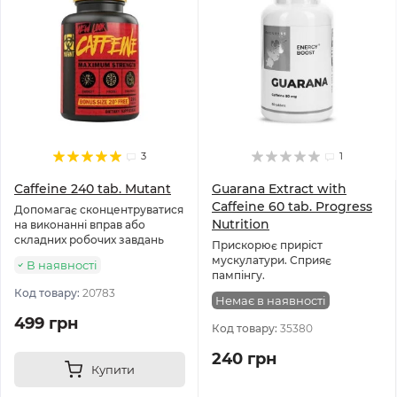
3
1
Caffeine 240 tab. Mutant
Guarana Extract with
Caffeine 60 tab. Progress
Допомагає сконцентруватися
Nutrition
на виконанні вправ або
складних робочих завдань
Прискорює приріст
мускулатури. Сприяє
В наявності
пампінгу.
Код товару:
20783
Немає в наявності
499 грн
Код товару:
35380
240 грн
Купити