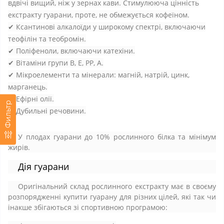
вдвічі вищий, ніж у зернах кави. Стимулююча цінність
екстракту гуарани, проте, не обмежується кофеїном.
✔ Ксантинові алкалоїди у широкому спектрі, включаючи
теофілін та теобромін.
✔ Поліфеноли, включаючи катехіни.
✔ Вітаміни групи B, E, PP, A.
✔ Мікроелементи та мінерали: магній, натрій, цинк,
марганець.
✔ Ефірні олії.
Фильтр
✔ Дубильні речовини.
У плодах гуарани до 10% рослинного білка та мінімум
жирів.
Дія гуарани
Оригінальний склад рослинного екстракту має в своєму
розпорядженні купити гуарану для різних цілей, які так чи
інакше збігаються зі спортивною програмою: