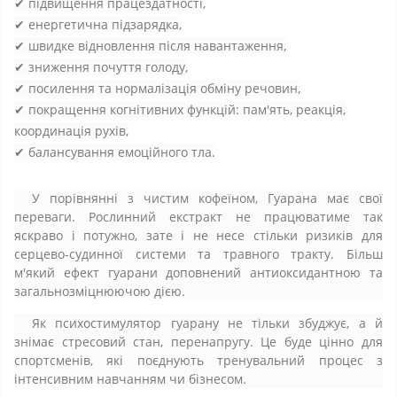
✔ підвищення працездатності,
✔ енергетична підзарядка,
✔ швидке відновлення після навантаження,
✔ зниження почуття голоду,
✔ посилення та нормалізація обміну речовин,
✔ покращення когнітивних функцій: пам'ять, реакція,
координація рухів,
✔ балансування емоційного тла.
У порівнянні з чистим кофеїном, Гуарана має свої
переваги. Рослинний екстракт не працюватиме так
яскраво і потужно, зате і не несе стільки ризиків для
серцево-судинної системи та травного тракту. Більш
м'який ефект гуарани доповнений антиоксидантною та
загальнозміцнюючою дією.
Як психостимулятор гуарану не тільки збуджує, а й
знімає стресовий стан, перенапругу. Це буде цінно для
спортсменів, які поєднують тренувальний процес з
інтенсивним навчанням чи бізнесом.