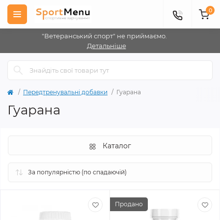
0
"Ветеранський спорт" не приймаємо.
Детальніше
Передтренувальні добавки
Гуарана
Гуарана
Каталог
Продано