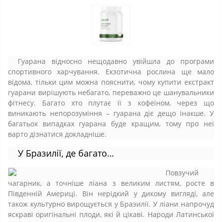
Гуарана відносно нещодавно увійшла до програми
спортивного харчування. Екзотична рослина ще мало
відома, тільки цим можна пояснити, чому купити екстракт
гуарани вирішують небагато, переважно це шанувальники
фітнесу. Багато хто плутає її з кофеїном, через що
виникають непорозуміння – гуарана діє дещо інакше. У
багатьох випадках гуарана буде кращим, тому про неї
варто дізнатися докладніше.
У Бразилії, де багато…
Повзучий
чагарник, а точніше ліана з великим листям, росте в
Південній Америці. Він нерідкий у дикому вигляді, але
також культурно вирощується у Бразилії. У ліани напрочуд
яскраві оригінальні плоди, які й цікаві. Народи Латинської