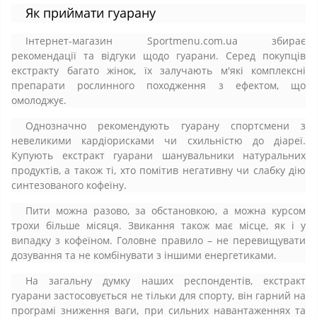
Як приймати гуарану
Інтернет-магазин Sportmenu.com.ua збирає
рекомендації та відгуки щодо гуарани. Серед покупців
екстракту багато жінок, їх залучають м'які комплексні
препарати рослинного походження з ефектом, що
омолоджує.
Однозначно рекомендують гуарану спортсмени з
невеликими кардіорисками чи схильністю до діареї.
Купують екстракт гуарани шанувальники натуральних
продуктів, а також ті, хто помітив негативну чи слабку дію
синтезованого кофеїну.
Пити можна разово, за обстановкою, а можна курсом
трохи більше місяця. Звикання також має місце, як і у
випадку з кофеїном. Головне правило – не перевищувати
дозування та не комбінувати з іншими енергетиками.
На загальну думку наших респондентів, екстракт
гуарани застосовується не тільки для спорту, він гарний на
програмі зниження ваги, при сильних навантаженнях та