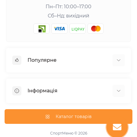
Пн–Пт: 10:00–17:00
Сб–Нд: вихідний
Популярне
Шейкери та аксесуари
Амінокислоти
Інформація
Гейнери
Креатин
Про нас
Вітаміни та мінерали
Доставка та оплата
Каталог товарів
Добавки для схуднення
Публічна оферта
Протеїни
Акції
СпортМеню © 2026
Підвищення тестостерону