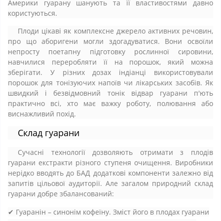
Америки гуарану шанують та її властивостями давно
користуються.
Плоди цікаві як комплексне джерело активних речовин,
про що аборигени могли здогадуватися. Вони освоїли
непросту поетапну підготовку рослинної сировини,
навчилися переробляти її на порошок, який можна
зберігати. У різних дозах індіанці використовували
порошок для тонізуючих напоїв чи лікарських засобів. Як
швидкий і безвідмовний тонік відвар гуарани п'ють
практично всі, хто має важку роботу, полювання або
виснажливий похід.
Склад гуарани
Сучасні технології дозволяють отримати з плодів
гуарани екстракти різного ступеня очищення. Виробники
нерідко вводять до БАД додаткові компоненти залежно від
запитів цільової аудиторії. Але загалом природний склад
гуарани добре збалансований:
✔ Гуаранін – синонім кофеїну. Зміст його в плодах гуарани