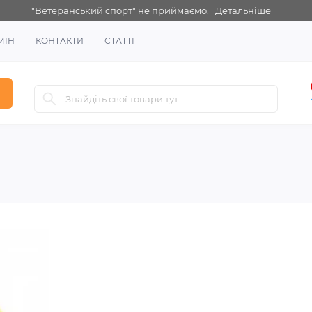
"Ветеранський спорт" не приймаємо.
Детальніше
МІН
КОНТАКТИ
СТАТТІ