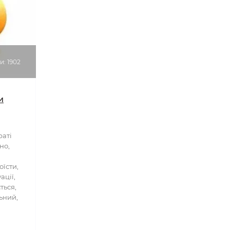
: 1902
и
раті
но,
оїсти,
ації,
ться,
ьний,