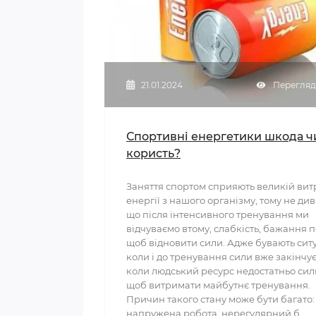
21.01.2024
Перегляди
Спортивні енергетики шкода ч
користь?
Заняття спортом сприяють великій вит
енергії з нашого організму, тому не див
що після інтенсивного тренування ми
відчуваємо втому, слабкість, бажання п
щоб відновити сили. Адже бувають ситу
коли і до тренування сили вже закінчує
коли людський ресурс недостатньо сил
щоб витримати майбутнє тренування.
Причин такого стану може бути багато:
напружена робота, нерегулярний б..