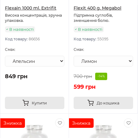
Flexain 1000 ml. Extrifit
Flexit 400 g. Megabol
Висока концентрація, зручна
Підтримка суглобів,
упаковка.
зменшення болю.
В наявності
В наявності
Код товару:
86656
Код товару:
55095
Смак:
Смак:
849 грн
700 грн
-14%
599 грн
Купити
До кошика
Знижка
Знижка