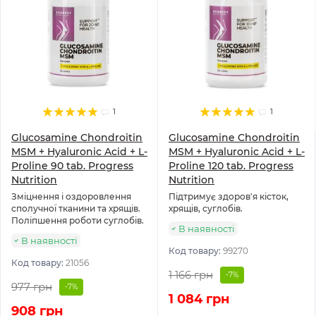
1
1
Glucosamine Chondroitin
Glucosamine Chondroitin
MSM + Hyaluronic Acid + L-
MSM + Hyaluronic Acid + L-
Proline 90 tab. Progress
Proline 120 tab. Progress
Nutrition
Nutrition
Зміцнення і оздоровлення
Підтримує здоров'я кісток,
сполучної тканини та хрящів.
хрящів, суглобів.
Поліпшення роботи суглобів.
В наявності
В наявності
Код товару:
99270
Код товару:
21056
1 166 грн
-7%
977 грн
-7%
1 084 грн
908 грн