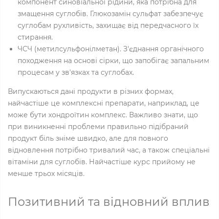
компонент синовіальної рідини, яка потрібна для
змащення суглобів. Глюкозамін сульфат забезпечує
суглобам рухливість, захищає від передчасного їх
стирання.
ЧСЧ (метилсульфонілметан). З'єднання органічного
походження на основі сірки, що запобігає запальним
процесам у зв'язках та суглобах.
Випускаються дані продукти в різних формах,
найчастіше це комплексні препарати, наприклад, це
може бути хондроїтин комплекс. Важливо знати, що
при виникненні проблеми правильно підібраний
продукт біль зніме швидко, але для повного
відновлення потрібно тривалий час, а також спеціальні
вітаміни для суглобів. Найчастіше курс прийому не
менше трьох місяців.
Позитивний та відновний вплив