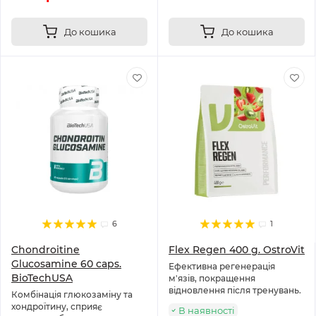
До кошика
До кошика
6
1
Chondroitine
Flex Regen 400 g. OstroVit
Glucosamine 60 caps.
Ефективна регенерація
BioTechUSA
м'язів, покращення
відновлення після тренувань.
Комбінація глюкозаміну та
хондроїтину, сприяє
В наявності