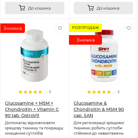
До кошика
До кошика
Знижка
РОЗПРОДАЖ
Знижка
3
2
Glucosamine + MSM +
Glucosamine &
Chondroitin + Vitamin C
Chondroitin & MSM 90
90 tab. OstroVit
cap. SAN
Допомагає відновлювати
Для регенерації хрящової
хрящову тканину та покращує
тканини, робить суглоби
змащення суглобів
стійкими до навантажень