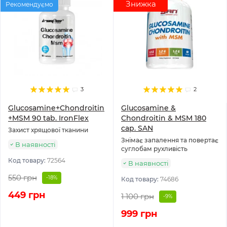
Знижка
Рекомендуємо
3
2
Glucosamine+Chondroitin
Glucosamine &
+MSM 90 tab. IronFlex
Chondroitin & MSM 180
cap. SAN
Захист хрящової тканини
Знімає запалення та повертає
В наявності
суглобам рухливість
Код товару:
72564
В наявності
550 грн
-18%
Код товару:
74686
449 грн
1 100 грн
-9%
999 грн