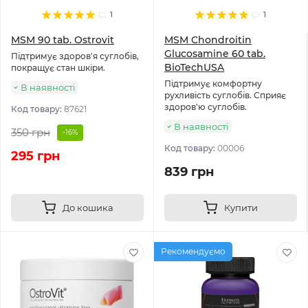
1
1
MSM 90 tab. Ostrovit
MSM Chondroitin
Glucosamine 60 tab.
Підтримує здоров'я суглобів,
BioTechUSA
покращує стан шкіри.
Підтримує комфортну
В наявності
рухливість суглобів. Сприяє
здоров'ю суглобів.
Код товару:
87621
В наявності
350 грн
-16%
Код товару:
00006
295 грн
839 грн
До кошика
Купити
Рекомендуємо