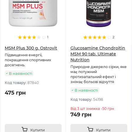
1
2
MSM Plus 300 g. Ostrovit
Glucosamine Chondroitin
MSM 90 tab. Ultimate
Підвищення енергії,
Nutrition
покращення спортивних
досягнень.
Природне джерело сірки, яке
має потужний
В наявності
протизапальний ефект і
знімає больові відчуття
Код товару:
87840
В наявності
475 грн
Код товару:
54198
Від 3 шт знижка -50 грн
749 грн
Купити
Купити