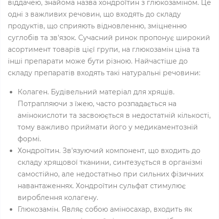
віддачею, знайома назва хондроїтин з глюкозаміном. Це
одні з важливих речовин, що входять до складу
продуктів, що сприяють відновленню, зміцненню
суглобів та зв'язок. Сучасний ринок пропонує широкий
асортимент товарів цієї групи, на глюкозамін ціна та
інші препарати може бути різною. Найчастіше до
складу препаратів входять такі натуральні речовини:
Колаген. Будівельний матеріал для хрящів.
Потрапляючи з їжею, часто розпадається на
амінокислоти та засвоюється в недостатній кількості,
тому важливо приймати його у медикаментозній
формі.
Хондроїтин. Зв'язуючий компонент, що входить до
складу хрящової тканини, синтезується в організмі
самостійно, але недостатньо при сильних фізичних
навантаженнях. Хондроїтин сульфат стимулює
вироблення колагену.
Глюкозамін. Являє собою аміносахар, входить як