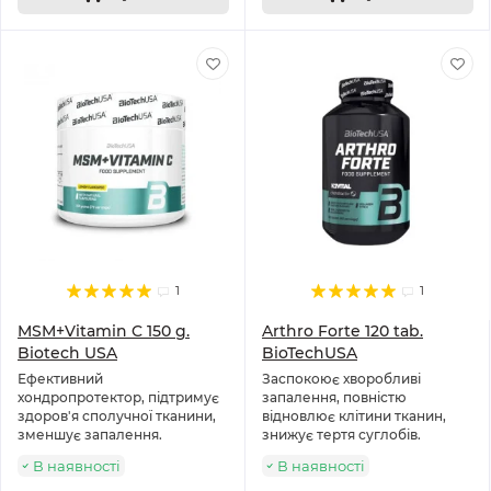
1
1
MSM+Vitamin C 150 g.
Arthro Forte 120 tab.
Biotech USA
BioTechUSA
Ефективний
Заспокоює хворобливі
хондропротектор, підтримує
запалення, повністю
здоров'я сполучної тканини,
відновлює клітини тканин,
зменшує запалення.
знижує тертя суглобів.
В наявності
В наявності