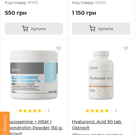
Код товару:
87815
Код товару:
00001
550 грн
1 150 грн
Купити
Купити
1
1
Фильтр
Glucosamine + MSM +
Hyaluronic Acid 90 tab.
Chondroitin Powder 150 g.
Ostrovit
Ostrovit
Збільшує синтез колагену.