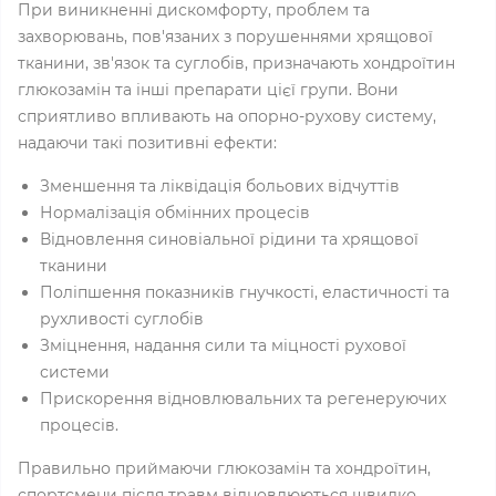
При виникненні дискомфорту, проблем та
захворювань, пов'язаних з порушеннями хрящової
тканини, зв'язок та суглобів, призначають хондроїтин
глюкозамін та інші препарати цієї групи. Вони
сприятливо впливають на опорно-рухову систему,
надаючи такі позитивні ефекти:
Зменшення та ліквідація больових відчуттів
Нормалізація обмінних процесів
Відновлення синовіальної рідини та хрящової
тканини
Поліпшення показників гнучкості, еластичності та
рухливості суглобів
Зміцнення, надання сили та міцності рухової
системи
Прискорення відновлювальних та регенеруючих
процесів.
Правильно приймаючи глюкозамін та хондроїтин,
спортсмени після травм відновлюються швидко,