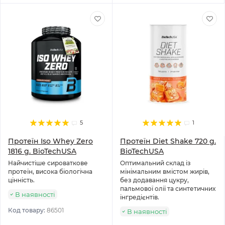
5
1
Протеїн Iso Whey Zero
Протеїн Diet Shake 720 g.
1816 g. BioTechUSA
BioTechUSA
Найчистіше сироваткове
Оптимальний склад із
протеїн, висока біологічна
мінімальним вмістом жирів,
цінність.
без додавання цукру,
пальмової олії та синтетичних
В наявності
інгредієнтів.
Код товару:
86501
В наявності