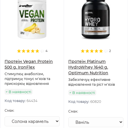
4
2
Протеїн Vegan Protein
Протеїн Platinum
500 g. IronFlex
HydroWhey 1640 g.
Optimum Nutrition
Стимулює анаболізм,
підтримує тонус м'язів та
Забезпечує ефективне
прискорює відновлення
відновлення та ріст м'язів
В наявності
В наявності
Код товару:
64434
Код товару:
60820
Смак:
Смак: