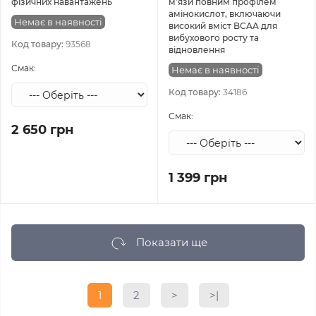
фізичних навантажень
м’язи повним профілем
амінокислот, включаючи
Немає в наявності
високий вміст BCAA для
вибухового росту та
Код товару:
93568
відновлення
Смак:
Немає в наявності
Код товару:
34186
Смак:
2 650 грн
1 399 грн
Показати ще
1
2
>
>|