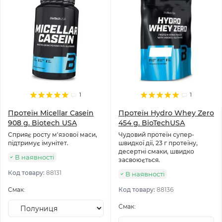
1
1
Протеїн Micellar Casein
Протеїн Hydro Whey Zero
908 g. Biotech USA
454 g. BioTechUSA
Сприяє росту м'язової маси,
Чудовий протеїн супер-
підтримує імунітет.
швидкої дії, 23 г протеїну,
десертні смаки, швидко
В наявності
засвоюється.
Код товару:
88131
В наявності
Смак:
Код товару:
88136
Смак: