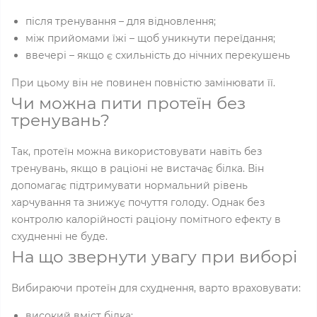
після тренування – для відновлення;
між прийомами їжі – щоб уникнути переїдання;
ввечері – якщо є схильність до нічних перекушень
При цьому він не повинен повністю замінювати її.
Чи можна пити протеїн без
тренувань?
Так, протеїн можна використовувати навіть без
тренувань, якщо в раціоні не вистачає білка. Він
допомагає підтримувати нормальний рівень
харчування та знижує почуття голоду. Однак без
контролю калорійності раціону помітного ефекту в
схудненні не буде.
На що звернути увагу при виборі
Вибираючи протеїн для схуднення, варто враховувати:
високий вміст білка;