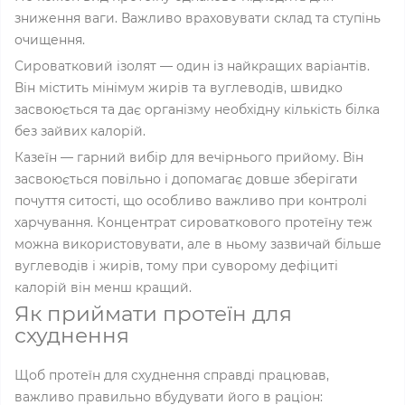
зниження ваги. Важливо враховувати склад та ступінь
очищення.
Сироватковий ізолят — один із найкращих варіантів.
Він містить мінімум жирів та вуглеводів, швидко
засвоюється та дає організму необхідну кількість білка
без зайвих калорій.
Казеїн — гарний вибір для вечірнього прийому. Він
засвоюється повільно і допомагає довше зберігати
почуття ситості, що особливо важливо при контролі
харчування. Концентрат сироваткового протеїну теж
можна використовувати, але в ньому зазвичай більше
вуглеводів і жирів, тому при суворому дефіциті
калорій він менш кращий.
Як приймати протеїн для
схуднення
Щоб протеїн для схуднення справді працював,
важливо правильно вбудувати його в раціон: