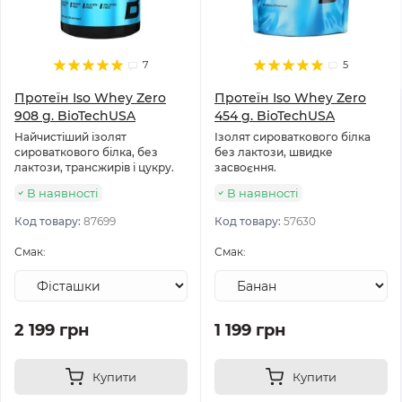
7
5
Протеїн Iso Whey Zero
Протеїн Iso Whey Zero
908 g. BioTechUSA
454 g. BioTechUSA
Найчистіший ізолят
Ізолят сироваткового білка
сироваткового білка, без
без лактози, швидке
лактози, трансжирів і цукру.
засвоєння.
В наявності
В наявності
Код товару:
87699
Код товару:
57630
Смак:
Смак:
2 199 грн
1 199 грн
Купити
Купити