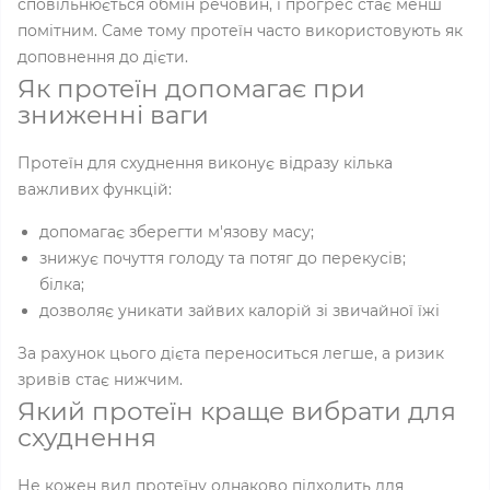
сповільнюється обмін речовин, і прогрес стає менш
помітним. Саме тому протеїн часто використовують як
доповнення до дієти.
Як протеїн допомагає при
зниженні ваги
Протеїн для схуднення виконує відразу кілька
важливих функцій:
допомагає зберегти м'язову масу;
знижує почуття голоду та потяг до перекусів;
білка;
дозволяє уникати зайвих калорій зі звичайної їжі
За рахунок цього дієта переноситься легше, а ризик
зривів стає нижчим.
Який протеїн краще вибрати для
схуднення
Не кожен вид протеїну однаково підходить для