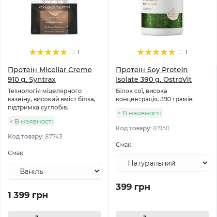
1
1
Протеїн Micellar Creme
Протеїн Soy Protein
910 g. Syntrax
Isolate 390 g. OstroVit
Технологія міцелярного
Білок сої, висока
казеїну, високий вміст білка,
концентрація, 390 грамів.
підтримка суглобів.
В наявності
В наявності
Код товару:
81950
Код товару:
87743
Смак:
Смак:
399 грн
1 399 грн