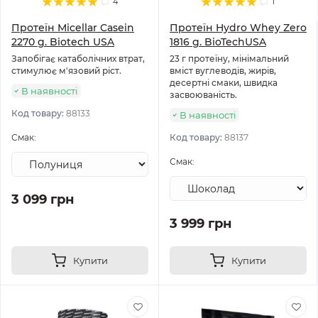
4
1
Протеїн Micellar Casein
Протеїн Hydro Whey Zero
2270 g. Biotech USA
1816 g. BioTechUSA
Запобігає катаболічних втрат,
23 г протеїну, мінімальний
стимулює м'язовий ріст.
вміст вуглеводів, жирів,
десертні смаки, швидка
В наявності
засвоюваність.
Код товару:
88133
В наявності
Смак:
Код товару:
88137
Смак:
3 099 грн
3 999 грн
Купити
Купити