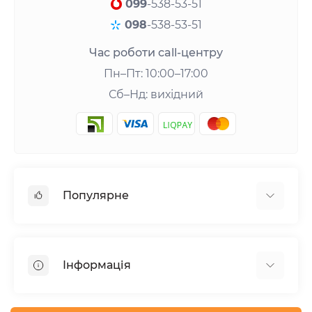
099
-538-53-51
098
-538-53-51
Час роботи call-центру
Пн–Пт: 10:00–17:00
Сб–Нд: вихідний
Популярне
Шейкери та аксесуари
Амінокислоти
Інформація
Гейнери
Креатин
Про нас
Вітаміни та мінерали