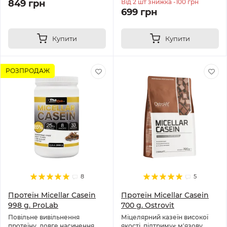
849 грн
Від 2 шт знижка -100 грн
699 грн
Купити
Купити
РОЗПРОДАЖ
8
5
Протеїн Micellar Casein
Протеїн Micellar Casein
998 g. ProLab
700 g. Ostrovit
Повільне вивільнення
Міцелярний казеїн високої
протеїну, довге насичення.
якості, підтримує м'язову