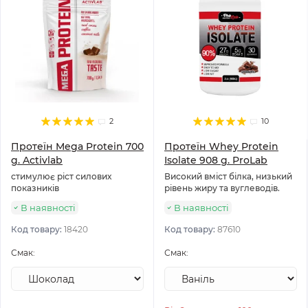
2
10
Протеїн Mega Protein 700
Протеїн Whey Protein
g. Activlab
Isolate 908 g. ProLab
стимулює ріст силових
Високий вміст білка, низький
показників
рівень жиру та вуглеводів.
В наявності
В наявності
Код товару:
18420
Код товару:
87610
Смак:
Смак: