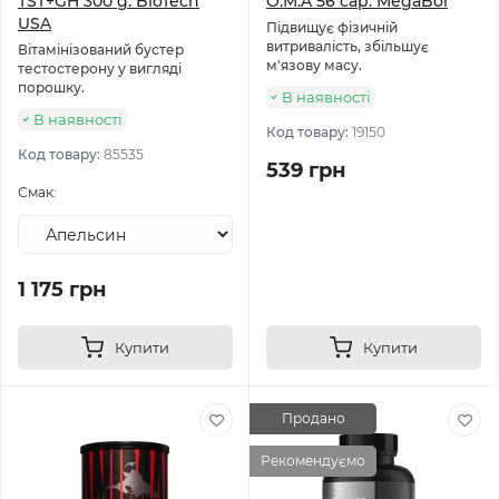
TST+GH 300 g. BioTech
O.M.A 56 cap. MegaBol
USA
Підвищує фізичній
витривалість, збільшує
Вітамінізований бустер
м'язову масу.
тестостерону у вигляді
порошку.
В наявності
В наявності
Код товару:
19150
Код товару:
85535
539 грн
Смак:
1 175 грн
Купити
Купити
Продано
Рекомендуємо