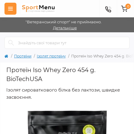
0
"Ветеранський спорт" не приймаємо.
Детальніше
Протеїни
Ізолят протеїну
Протеїн Iso Whey Zero 454 g. Bi
Протеїн Iso Whey Zero 454 g.
BioTechUSA
Ізолят сироваткового білка без лактози, швидке
засвоєння.