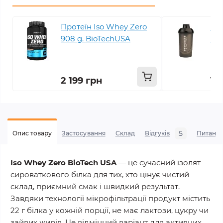
Протеїн Iso Whey Zero
Шей
908 g. BioTechUSA
Nut
220
2 199 грн
19
5
Опис товару
Застосування
Склад
Відгуків
Питанн
Iso Whey Zero BioTech USA
— це сучасний ізолят
сироваткового білка для тих, хто цінує
чистий
склад, приємний смак і швидкий результат
.
Завдяки технології мікрофільтрації продукт містить
22 г білка у кожній порції
, не має лактози, цукру чи
зайвих жирів. Це відмінний варіант для активних