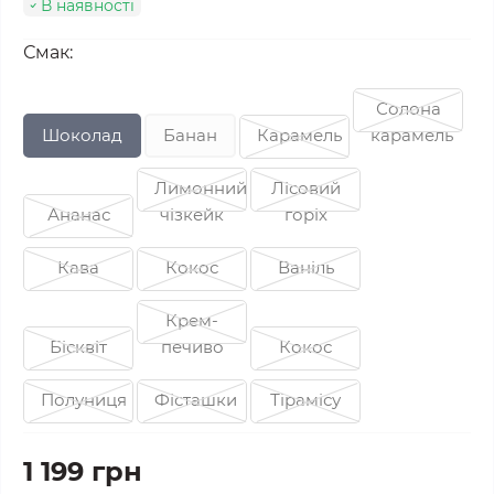
В наявності
Смак:
Солона
Шоколад
Банан
Карамель
карамель
Лимонний
Лісовий
Ананас
чізкейк
горіх
Кава
Кокос
Ваніль
Крем-
Бісквіт
печиво
Кокос
Полуниця
Фісташки
Тірамісу
1 199 грн