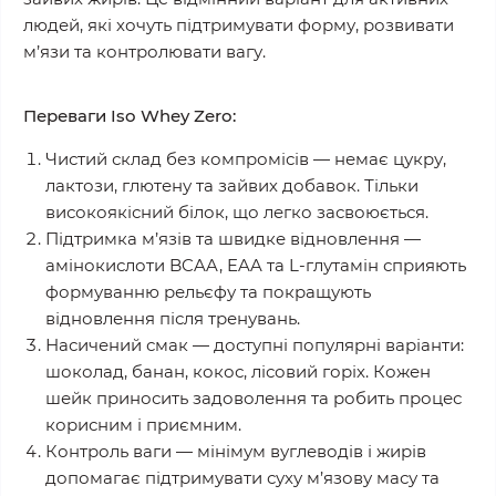
людей, які хочуть підтримувати форму, розвивати
м’язи та контролювати вагу.
Переваги Iso Whey Zero:
Чистий склад без компромісів
— немає цукру,
лактози, глютену та зайвих добавок. Тільки
високоякісний білок, що легко засвоюється.
Підтримка м’язів та швидке відновлення
—
амінокислоти BCAA, EAA та L-глутамін сприяють
формуванню рельєфу та покращують
відновлення після тренувань.
Насичений смак
— доступні популярні варіанти:
шоколад, банан, кокос, лісовий горіх. Кожен
шейк приносить задоволення та робить процес
корисним і приємним.
Контроль ваги
— мінімум вуглеводів і жирів
допомагає підтримувати суху м’язову масу та