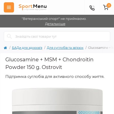
0
"Ветеранський спорт" не приймаємо.
Детальніше
БАДи для здоров'я
Для суглобів та зв'язок
Glucosamine + M
Glucosamine + MSM + Chondroitin
Powder 150 g. Ostrovit
Підтримка суглобів для активного способу життя.