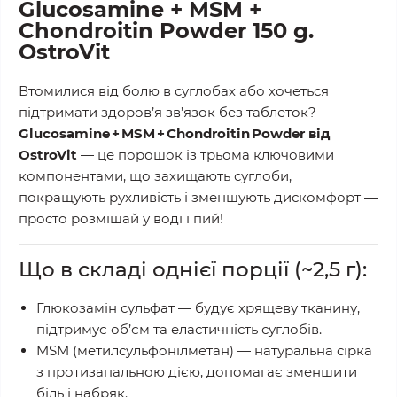
Glucosamine + MSM +
Chondroitin Powder 150 g.
OstroVit
Втомилися від болю в суглобах або хочеться
підтримати здоров’я зв’язок без таблеток?
Glucosamine + MSM + Chondroitin Powder від
OstroVit
— це порошок із трьома ключовими
компонентами, що захищають суглоби,
покращують рухливість і зменшують дискомфорт —
просто розмішай у воді і пий!
Що в складі однієї порції (~2,5 г):
Глюкозамін сульфат
— будує хрящеву тканину,
підтримує об’єм та еластичність суглобів.
MSM (метилсульфонілметан)
— натуральна сірка
з протизапальною дією, допомагає зменшити
біль і набряк.