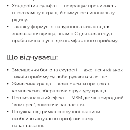
Хондроїтин сульфат
— покращує проникність
глюкозаміну в хрящі й стимулює синовіальну
рідину.
Також у формулі є
гіалуронова кислота для
зволоження хряща
,
вітамін C для колагену
, і
пребіотична інулін
для комфортного прийому.
Що відчуваєш:
Зменшення болю та скутості
— вже після кількох
тижнів прийому суглоби рухаються легше.
Живлення хряща
— компоненти працюють
комплексно, зберігаючи структуру хряща.
Протизапальний ефект
— MSM діє як природний
"компрес", знімаючи запалення.
Потужна підтримка сполучної тканини
—
особливо актуально при фізичному
навантаженні.