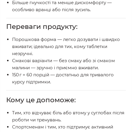
Більше гнучкості та менше дискомфорту
—
особливо вранці або після зусиль.
Переваги продукту:
Порошкова форма
— легко дозувати і швидко
вживати; ідеально для тих, кому таблетки
незручні.
Смакові варіанти
— без смаку або зі смаком
малини — зручно і приємно вживати.
150 г = 60 порцій
— достатньо для тривалого
курсу підтримки.
Кому це допоможе:
Тим, хто відчуває біль або втому у суглобах після
роботи чи тренувань.
Спортсменам і тим, хто підтримує активний