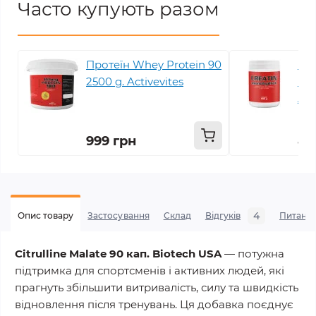
Часто купують разом
Протеїн Whey Protein 90
Кре
2500 g. Activevites
mon
Act
999 грн
49
4
Опис товару
Застосування
Склад
Відгуків
Питанн
Citrulline Malate 90 кап. Biotech USA
— потужна
підтримка для спортсменів і активних людей, які
прагнуть збільшити витривалість, силу та швидкість
відновлення після тренувань. Ця добавка поєднує