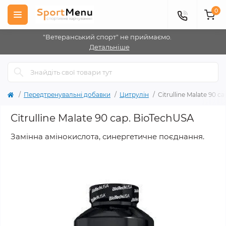
0
"Ветеранський спорт" не приймаємо.
Детальніше
Передтренувальні добавки
Цитрулін
Citrulline Malate 90 c
Citrulline Malate 90 cap. BioTechUSA
Замінна амінокислота, синергетичне поєднання.