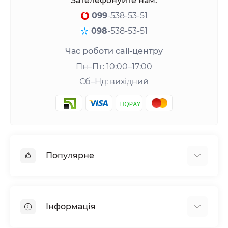
Зателефонуйте нам:
099
-538-53-51
098
-538-53-51
Час роботи call-центру
Пн–Пт: 10:00–17:00
Сб–Нд: вихідний
Популярне
Шейкери та аксесуари
Амінокислоти
Інформація
Гейнери
Креатин