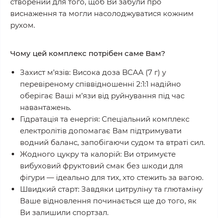
створений для того, щоб Ви забули про
виснаження та могли насолоджуватися кожним
рухом.
Чому цей комплекс потрібен саме Вам?
Захист м’язів:
Висока доза BCAA (7 г) у
перевіреному співвідношенні 2:1:1 надійно
оберігає Ваші м’язи від руйнування під час
навантажень.
Гідратація та енергія:
Спеціальний комплекс
електролітів допомагає Вам підтримувати
водний баланс, запобігаючи судом та втраті сил.
Жодного цукру та калорій:
Ви отримуєте
вибуховий фруктовий смак без шкоди для
фігури — ідеально для тих, хто стежить за вагою.
Швидкий старт:
Завдяки цитруліну та глютаміну
Ваше відновлення починається ще до того, як
Ви залишили спортзал.