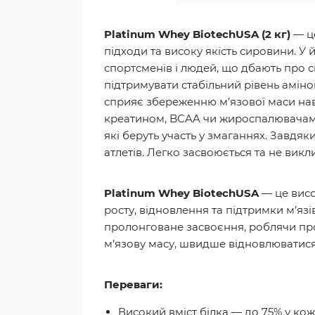
Platinum Whey BiotechUSA (2 кг)
— це
підходи та високу якість сировини. У
спортсменів і людей, що дбають про 
підтримувати стабільний рівень аміно
сприяє збереженню м’язової маси нав
креатином, BCAA чи жироспалювачами.
які беруть участь у змаганнях. Завдяк
атлетів. Легко засвоюється та не вик
Platinum Whey BiotechUSA
— це висо
росту, відновлення та підтримки м’язі
пролонговане засвоєння, роблячи про
м’язову масу, швидше відновлюватися
Переваги:
Високий вміст білка — до 75% у кож