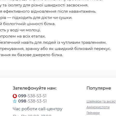
та ізоляту для різної швидкості засвоєння.
я ефективного відновлення після навантажень.
ирів — підходить для дієти чи сушки.
 біологічній цінності білка.
ть у воді чи молоці.
тролем на всіх етапах.
езпечний навіть для людей із чутливим травленням.
 тренування, зранку або як швидкий білковий перекус.
ання як базове джерело білка.
Зателефонуйте нам:
Популярне
099
-538-53-51
098
-538-53-51
Шейкери та аксес
Амінокислоти
Час роботи call-центру
Гейнери