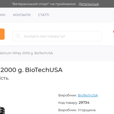
"Ветеранський спорт" не приймаємо.
Детальніше
МІН
КОНТАКТИ
СТАТТІ
latinum Whey 2000 g. BioTechUSA
 2000 g. BioTechUSA
сть.
Виробник:
BioTechUSA
29734
Код товару:
Виробник:
Угорщина