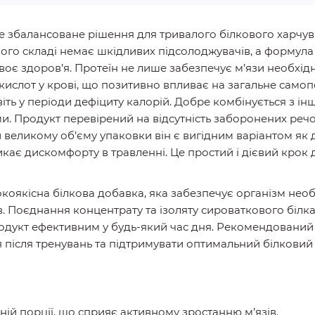
 збалансоване рішення для тривалого білкового харчува
 його складі немає шкідливих підсолоджувачів, а формул
своє здоров’я. Протеїн не лише забезпечує м’язи необхі
кислот у крові, що позитивно впливає на загальне самоп
іть у періоди дефіциту калорій. Добре комбінується з
 Продукт перевірений на відсутність заборонених речо
и великому об’єму упаковки він є вигідним варіантом як д
ликає дискомфорту в травленні. Це простий і дієвий крок
коякісна білкова добавка, яка забезпечує організм нео
в. Поєднання концентрату та ізоляту сироваткового білка
дукт ефективним у будь-який час дня. Рекомендований дл
 після тренувань та підтримувати оптимальний білковий
ній порції, що сприяє активному зростанню м’язів.