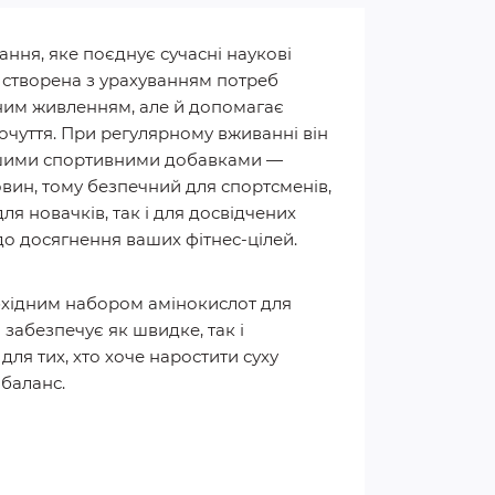
ння, яке поєднує сучасні наукові
а створена з урахуванням потреб
дним живленням, але й допомагає
очуття. При регулярному вживанні він
 іншими спортивними добавками —
вин, тому безпечний для спортсменів,
ля новачків, так і для досвідчених
 до досягнення ваших фітнес-цілей.
бхідним набором амінокислот для
 забезпечує як швидке, так і
я тих, хто хоче наростити суху
 баланс.