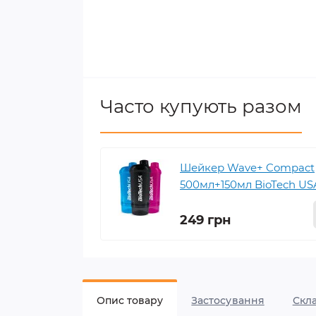
Часто купують разом
Шейкер Wave+ Compact
500мл+150мл BioTech US
249 грн
Опис товару
Застосування
Скл