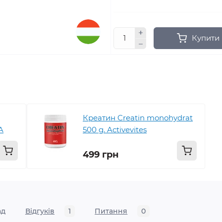
Купити
Креатин Creatin monohydrat
A
500 g. Activevites
499 грн
ад
Відгуків
1
Питання
0