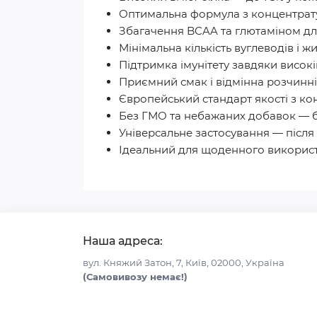
Оптимальна формула з концентрату 
Збагачення BCAA та глютаміном дл
Мінімальна кількість вуглеводів і ж
Підтримка імунітету завдяки високій
Приємний смак і відмінна розчинніс
Європейський стандарт якості з кон
Без ГМО та небажаних добавок — б
Універсальне застосування — після
Ідеальний для щоденного використ
Наша адреса:
вул. Княжий Затон, 7, Київ, 02000, Україна
(Самовивозу немає!)