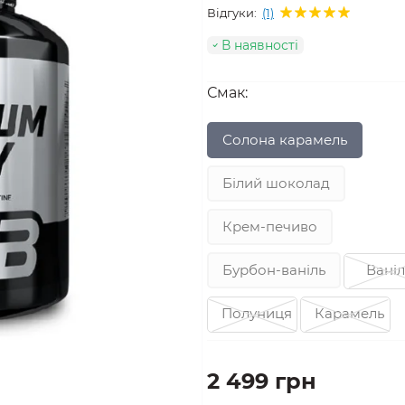
Відгуки:
(1)
В наявності
Смак:
Солона карамель
Білий шоколад
Крем-печиво
Бурбон-ваніль
Ваніл
Полуниця
Карамель
2 499 грн