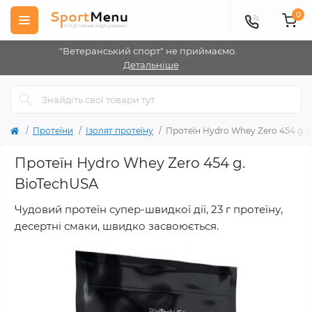
0
"Ветеранський спорт" не приймаємо.
Детальніше
Протеїни
Ізолят протеїну
Протеїн Hydro Whey Zero 454 g. 
Протеїн Hydro Whey Zero 454 g.
BioTechUSA
Чудовий протеїн супер-швидкої дії, 23 г протеїну,
десертні смаки, швидко засвоюється.