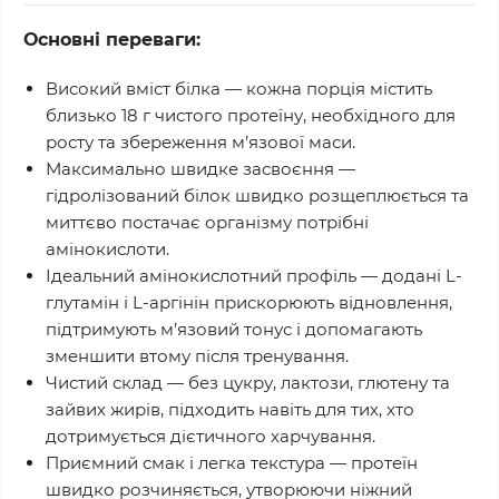
Основні переваги:
Високий вміст білка
— кожна порція містить
близько
18 г чистого протеїну
, необхідного для
росту та збереження м’язової маси.
Максимально швидке засвоєння
—
гідролізований білок швидко розщеплюється та
миттєво постачає організму потрібні
амінокислоти.
Ідеальний амінокислотний профіль
— додані
L-
глутамін
і
L-аргінін
прискорюють відновлення,
підтримують м’язовий тонус і допомагають
зменшити втому після тренування.
Чистий склад
— без цукру, лактози, глютену та
зайвих жирів, підходить навіть для тих, хто
дотримується дієтичного харчування.
Приємний смак і легка текстура
— протеїн
швидко розчиняється, утворюючи ніжний