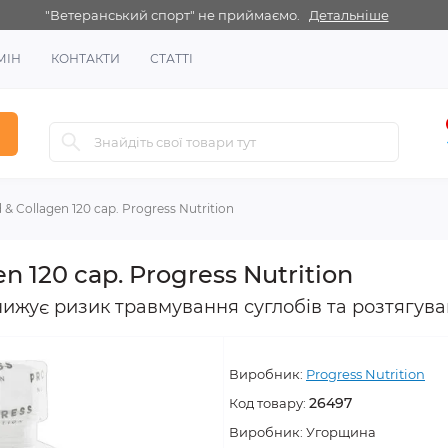
"Ветеранський спорт" не приймаємо.
Детальніше
МІН
КОНТАКТИ
СТАТТІ
 & Collagen 120 cap. Progress Nutrition
en 120 cap. Progress Nutrition
ижує ризик травмування суглобів та розтягуван
Виробник:
Progress Nutrition
26497
Код товару:
Виробник:
Угорщина