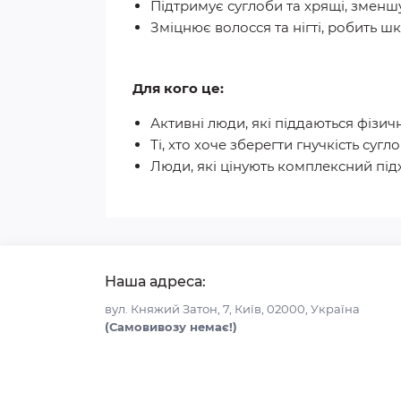
Підтримує суглоби та хрящі
, зменш
Зміцнює волосся та нігті
, робить ш
Для кого це:
Активні люди, які піддаються фізи
Ті, хто хоче зберегти гнучкість суглоб
Люди, які цінують комплексний підхі
Наша адреса:
вул. Княжий Затон, 7, Київ, 02000, Україна
(Самовивозу немає!)