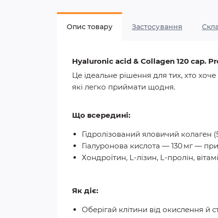
Опис товару
Застосування
Скл
Hyaluronic acid & Collagen 120 cap. Pr
Це ідеальне рішення для тих, хто хоче
які легко приймати щодня.
Що всередині:
Гідролізований яловичий колаген (
Гіалуронова кислота — 130 мг
— прир
Хондроїтин, L‑лізин, L‑пролін, вітамі
Як діє:
Оберігай клітини
від окислення й с