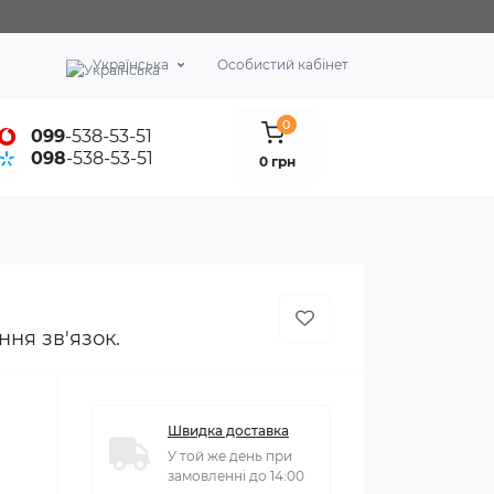
Українська
Особистий кабінет
0
099
-538-53-51
098
-538-53-51
0 грн
ня зв'язок.
Швидка доставка
У той же день при
замовленні до 14:00