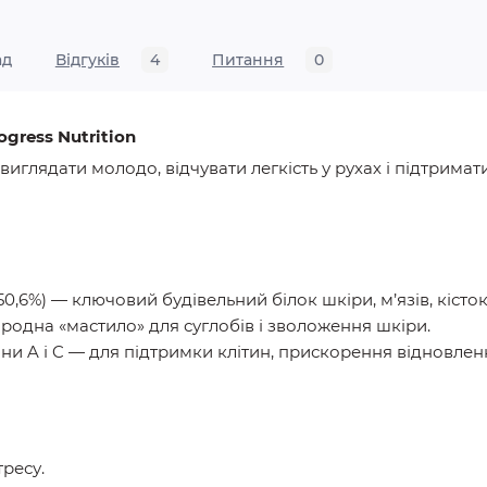
ад
Відгуків
4
Питання
0
ogress Nutrition
 виглядати молодо, відчувати легкість у рухах і підтримат
50,6%)
— ключовий будівельний білок шкіри, м’язів, кісток,
одна «мастило» для суглобів і зволоження шкіри.
ни A і C
— для підтримки клітин, прискорення відновлення
тресу.