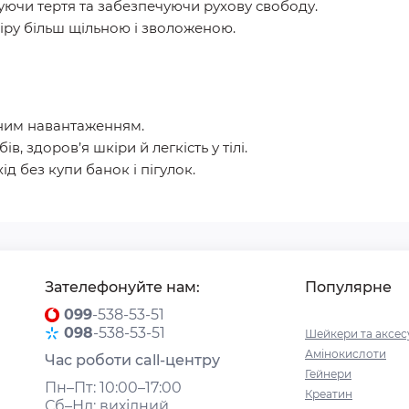
уючи тертя та забезпечуючи рухову свободу.
кіру більш щільною і зволоженою.
чним навантаженням.
ів, здоров’я шкіри й легкість у тілі.
д без купи банок і пігулок.
Зателефонуйте нам:
Популярне
099
-538-53-51
098
-538-53-51
Шейкери та аксес
Амінокислоти
Час роботи call-центру
Гейнери
Пн–Пт: 10:00–17:00
Креатин
Сб–Нд: вихідний