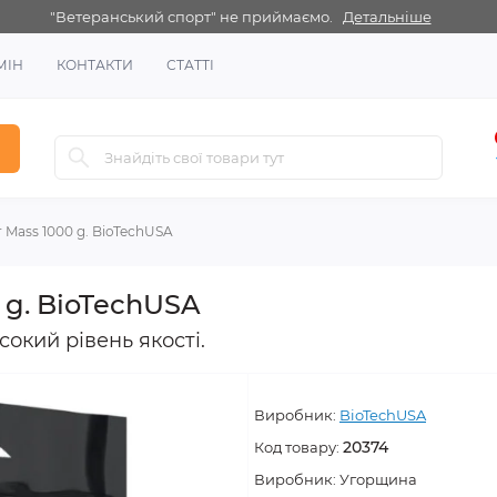
"Ветеранський спорт" не приймаємо.
Детальніше
МІН
КОНТАКТИ
СТАТТІ
 Mass 1000 g. BioTechUSA
 g. BioTechUSA
окий рівень якості.
Виробник:
BioTechUSA
20374
Код товару:
Виробник:
Угорщина