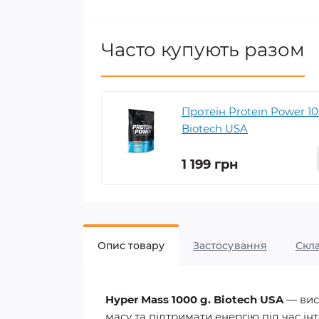
Часто купують разом
Протеїн Protein Power 10
Biotech USA
1 199 грн
Опис товару
Застосування
Скл
Hyper Mass 1000 g. Biotech USA
— вис
масу та підтримати енергію під час і