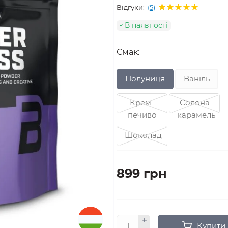
Відгуки:
(5)
В наявності
Смак:
Полуниця
Ваніль
Крем-
Солона
печиво
карамель
Шоколад
899 грн
Купити