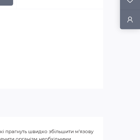
кі прагнуть швидко збільшити м’язову
зпечити організм необхідними