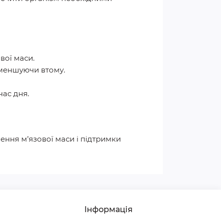
вої маси.
зменшуючи втому.
час дня.
ння м’язової маси і підтримки
Інформація