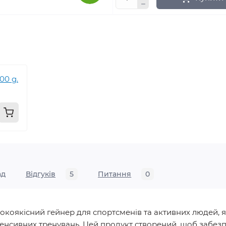
00 g.
ад
Відгуків
5
Питання
0
окоякісний гейнер для спортсменів та активних людей, я
нтенсивних тренувань. Цей продукт створений, щоб забе