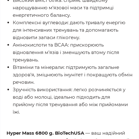
Високий вміст білка:
сприяє швидкому
нарощуванню м’язової маси та підтримці
енергетичного балансу.
Комплексні вуглеводи:
дають тривалу енергію
для інтенсивних тренувань та допомагають
відновити запаси глікогену.
Амінокислоти та BCAA:
прискорюють
відновлення м’язів і зменшують втому після
тренувань.
Вітаміни та мінерали:
підтримують загальне
здоров’я, зміцнюють імунітет і покращують обмін
речовин.
Зручність використання:
легко розчиняється у
воді або молоці, ідеально підходить для
прийому після тренування або між прийомами
їжі.
Hyper Mass 6800 g. BioTechUSA
— ваш надійний