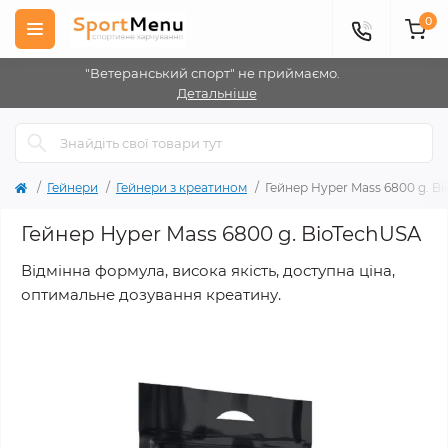
0
"Ветеранський спорт" не приймаємо.
Детальніше
Гейнери
Гейнери з креатином
Гейнер Hyper Mass 6800 g. B
Гейнер Hyper Mass 6800 g. BioTechUSA
Відмінна формула, висока якість, доступна ціна,
оптимальне дозування креатину.