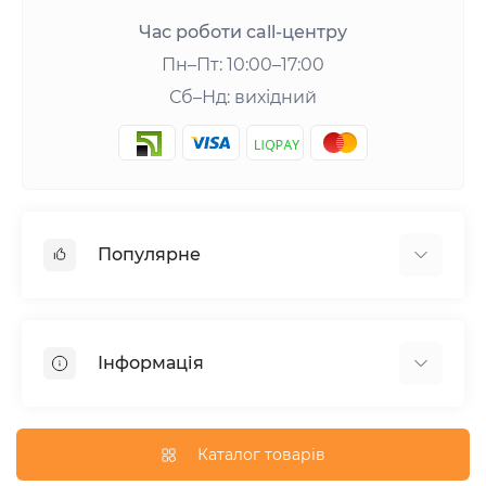
Час роботи call-центру
Пн–Пт: 10:00–17:00
Сб–Нд: вихідний
Популярне
Шейкери та аксесуари
Амінокислоти
Інформація
Гейнери
Креатин
Про нас
Вітаміни та мінерали
Доставка та оплата
Каталог товарів
Добавки для схуднення
Публічна оферта