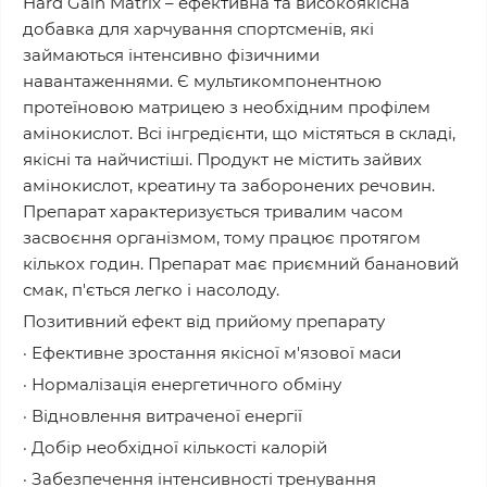
Hard Gain Matrix – ефективна та високоякісна
добавка для харчування спортсменів, які
займаються інтенсивно фізичними
навантаженнями. Є мультикомпонентною
протеїновою матрицею з необхідним профілем
амінокислот. Всі інгредієнти, що містяться в складі,
якісні та найчистіші. Продукт не містить зайвих
амінокислот, креатину та заборонених речовин.
Препарат характеризується тривалим часом
засвоєння організмом, тому працює протягом
кількох годин. Препарат має приємний банановий
смак, п'ється легко і насолоду.
Позитивний ефект від прийому препарату
· Ефективне зростання якісної м'язової маси
· Нормалізація енергетичного обміну
· Відновлення витраченої енергії
· Добір необхідної кількості калорій
· Забезпечення інтенсивності тренування