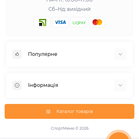
Сб–Нд: вихідний
Популярне
Шейкери та аксесуари
Амінокислоти
Інформація
Гейнери
Креатин
Про нас
Вітаміни та мінерали
Доставка та оплата
Каталог товарів
Добавки для схуднення
Публічна оферта
Протеїни
Акції
СпортМеню © 2026
Підвищення тестостерону
Виробники