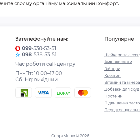
зпечите своєму організму максимальний комфорт.
Зателефонуйте нам:
Популярне
099
-538-53-51
098
-538-53-51
Шейкери та аксес
Амінокислоти
Час роботи call-центру
Гейнери
Пн–Пт: 10:00–17:00
Креатин
Сб–Нд: вихідний
Вітаміни та мінер
Добавки для сху
Протеїни
Підвищення тест
Передтренувальн
СпортМеню © 2026