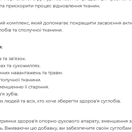
та прискорити процес відновлення тканин.
ий комплекс, який допомагає покращити засвоєння актив
обів та сполучної тканини.
:
 та зв'язок.
ах та сухожиллях.
чних навантажень та травм.
сполучної тканини.
еншенню її старіння.
я зубів.
 людей та всіх, хто хоче зберегти здоров'я суглобів.
ідтримки здоров'я опорно-рухового апарату, зменшення 
нь. Вживаючи цю добавку, ви забезпечите своїм суглоба