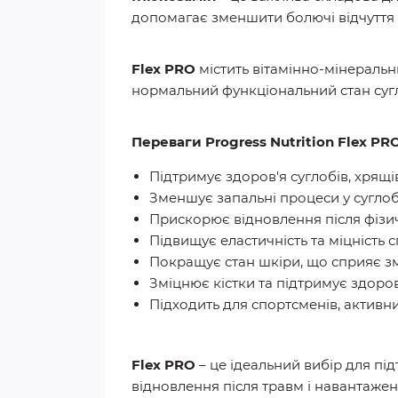
допомагає зменшити болючі відчуття 
Flex PRO
містить вітамінно-мінеральн
нормальний функціональний стан сугл
Переваги Progress Nutrition Flex PRO
Підтримує здоров'я суглобів, хрящів
Зменшує запальні процеси у суглоб
Прискорює відновлення після фізи
Підвищує еластичність та міцність 
Покращує стан шкіри, що сприяє зм
Зміцнює кістки та підтримує здоров'
Підходить для спортсменів, активних
Flex PRO
– це ідеальний вибір для п
відновлення після травм і навантаже