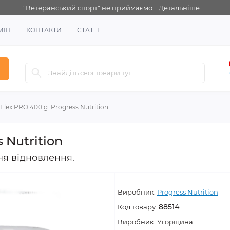
"Ветеранський спорт" не приймаємо.
Детальніше
МІН
КОНТАКТИ
СТАТТІ
Flex PRO 400 g. Progress Nutrition
 Nutrition
ня відновлення.
Виробник:
Progress Nutrition
88514
Код товару:
Виробник:
Угорщина