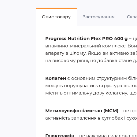
Опис товару
Застосування
Скл
Progress Nutrition Flex PRO 400 g
– ц
вітамінно-мінеральний комплекс. Вона
апарату в цілому. Якщо ви активно за
на високому рівні, ця добавка стане 
Колаген
є основним структурним білко
можуть порушуватись структура кісток
містить оптимальну дозу колагену, щоб
Метилсульфонілметан (МСМ)
– це пр
активність запалення в суглобах і су
Глюкозамін
– це важлива складова дл