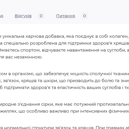
ад
Відгуків
0
Питання
0
е унікальна харчова добавка, яка поєднує в собі колаген,
 спеціально розроблена для підтримки здоров'я хрящів, 
ймаєтесь спортом, відчуваєте навантаження на суглоби, а
для вас незамінною.
м в організмі, що забезпечує міцність сполучної тканини 
, зв'язок, хрящів та шкіри, що призводить до болю та зн
 підтримати здоров'я та еластичність ваших суглобів і т
иродне з'єднання сірки, яке має потужний протизапаль
хожиллях, що особливо важливо при інтенсивних фізичних
я нормальної структури зв'язок та хрящів. При травмах