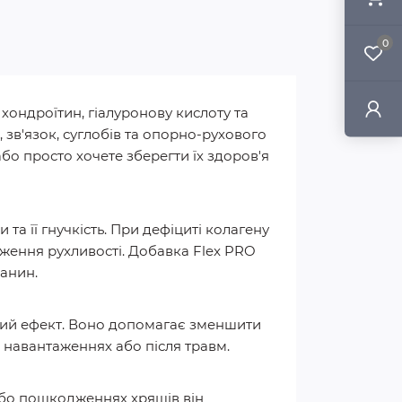
0
 хондроїтин, гіалуронову кислоту та
зв'язок, суглобів та опорно-рухового
бо просто хочете зберегти їх здоров'я
та її гнучкість. При дефіциті колагену
иження рухливості. Добавка Flex PRO
канин.
ний ефект. Воно допомагає зменшити
 навантаженнях або після травм.
 або пошкодженнях хрящів він