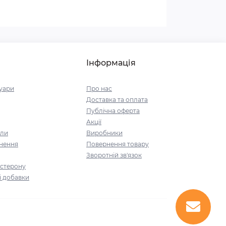
Інформація
уари
Про нас
Доставка та оплата
Публічна оферта
Акції
али
Виробники
днення
Повернення товару
Зворотній зв'язок
остерону
і добавки