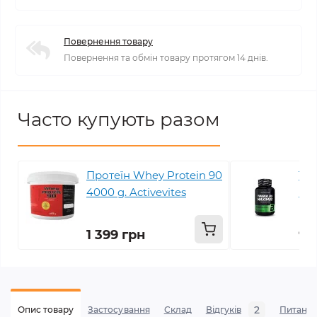
Повернення товару
Повернення та обмін товару протягом 14 днів.
Часто купують разом
Протеїн Whey Protein 90
Tri
4000 g. Activevites
Bio
1 399 грн
91
2
Опис товару
Застосування
Склад
Відгуків
Питанн