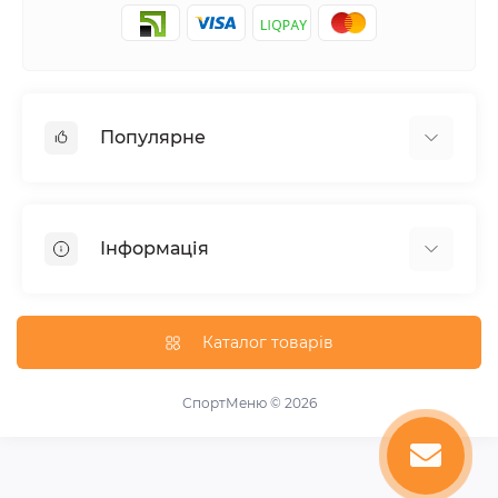
Популярне
Шейкери та аксесуари
Амінокислоти
Інформація
Гейнери
Креатин
Про нас
Вітаміни та мінерали
Доставка та оплата
Каталог товарів
Добавки для схуднення
Публічна оферта
Протеїни
Акції
СпортМеню © 2026
Підвищення тестостерону
Виробники
Передтренувальні добавки
Повернення товару
Зворотній зв'язок