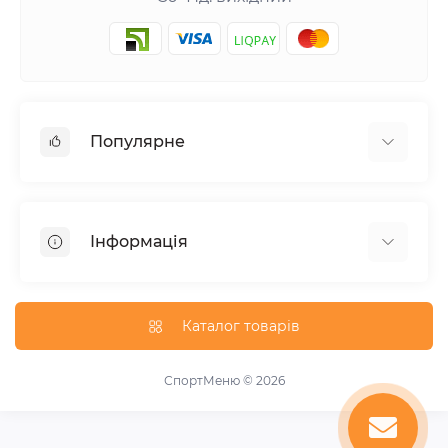
Популярне
Шейкери та аксесуари
Амінокислоти
Інформація
Гейнери
Креатин
Про нас
Вітаміни та мінерали
Доставка та оплата
Каталог товарів
Добавки для схуднення
Публічна оферта
Протеїни
Акції
СпортМеню © 2026
Підвищення тестостерону
Виробники
Передтренувальні добавки
Повернення товару