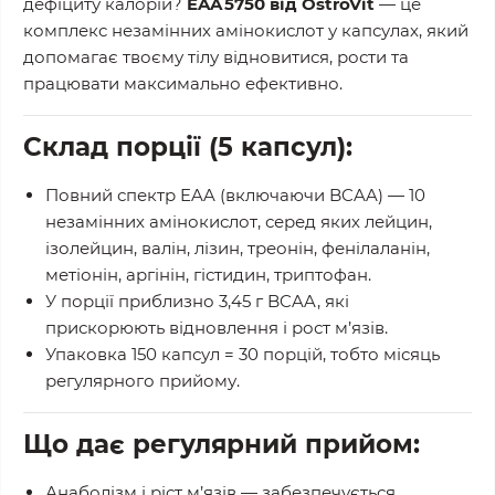
дефіциту калорій?
EAA 5750 від OstroVit
— це
комплекс незамінних амінокислот у капсулах, який
допомагає твоєму тілу відновитися, рости та
працювати максимально ефективно.
Склад порції (5 капсул):
Повний спектр
EAA
(включаючи BCAA) — 10
незамінних амінокислот, серед яких лейцин,
ізолейцин, валін, лізин, треонін, фенілаланін,
метіонін, аргінін, гістидин, триптофан.
У порції приблизно
3,45 г BCAA
, які
прискорюють відновлення і рост м’язів.
Упаковка
150 капсул
=
30 порцій
, тобто місяць
регулярного прийому.
Що дає регулярний прийом:
Анаболізм і ріст м’язів
— забезпечується