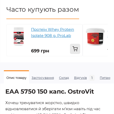
Часто купують разом
Протеїн Whey Protein
Про
Isolate 908 g. ProLab
400
699 грн
1 
1
Опис товару
Застосування
Склад
Відгуків
Питання
EAA 5750 150 капс. OstroVit
Хочеш тренуватися жорстко, швидко
відновлюватися й зберігати м’язи навіть під час