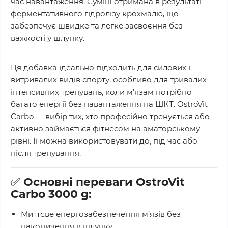
час навантаження. Суміш отримана в результаті
ферментативного гідролізу крохмалю
, що
забезпечує
швидке та легке засвоєння
без
важкості у шлунку.
Ця добавка ідеально підходить для
силових і
витривалих видів спорту
, особливо для
тривалих
інтенсивних тренувань
, коли м’язам потрібно
багато енергії без навантаження на ШКТ. OstroVit
Carbo — вибір тих, хто
професійно тренується
або
активно займається фітнесом
на аматорському
рівні. Її можна використовувати
до, під час або
після тренування
.
✅
Основні переваги OstroVit
Carbo 3000 g:
Миттєве енергозабезпечення м’язів
без
накопичення в шлунку