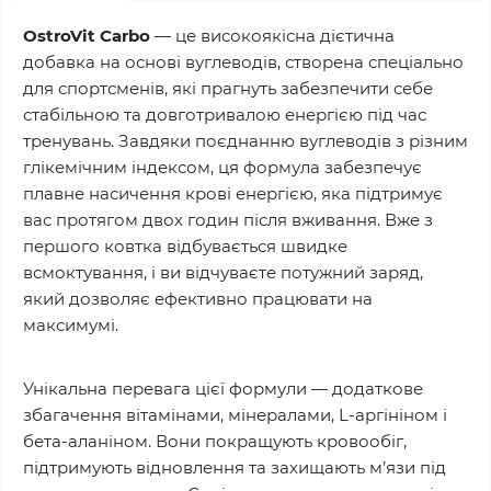
OstroVit Carbo
— це високоякісна дієтична
добавка на основі вуглеводів, створена спеціально
для спортсменів, які прагнуть забезпечити себе
стабільною та довготривалою енергією
під час
тренувань. Завдяки
поєднанню вуглеводів з різним
глікемічним індексом
, ця формула забезпечує
плавне насичення крові енергією
, яка підтримує
вас протягом
двох годин після вживання
. Вже з
першого ковтка відбувається швидке
всмоктування, і ви відчуваєте потужний заряд,
який дозволяє
ефективно працювати на
максимумі
.
Унікальна перевага цієї формули —
додаткове
збагачення
вітамінами, мінералами, L-аргініном і
бета-аланіном. Вони покращують
кровообіг
,
підтримують
відновлення
та захищають м’язи під