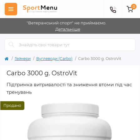
0
"Ветеранський спорт" не приймаємо.
Детальніше
Гейнери
Вуглеводи (Carbo)
Carbo 3000 g. OstroVit
Carbo 3000 g. OstroVit
Підтримка витривалості та зниження втоми під час
тренувань
Продано