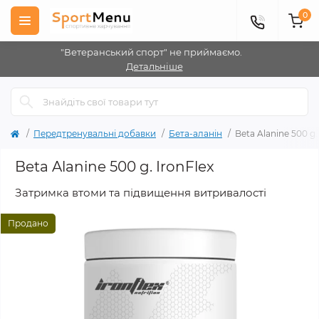
0
"Ветеранський спорт" не приймаємо.
Детальніше
Передтренувальні добавки
Бета-аланін
Beta Alanine 500 g.
Beta Alanine 500 g. IronFlex
Затримка втоми та підвищення витривалості
Продано