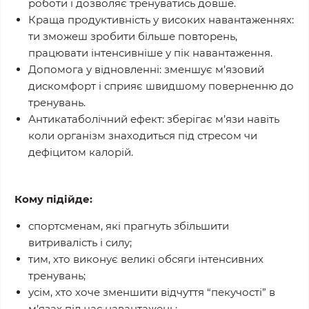
роботи і дозволяє тренуватись довше.
Краща продуктивність у високих навантаженнях:
ти зможеш зробити більше повторень,
працювати інтенсивніше у пік навантаження.
Допомога у відновленні:
зменшує м’язовий
дискомфорт і сприяє швидшому поверненню до
тренувань.
Антикатаболічний ефект:
зберігає м’язи навіть
коли організм знаходиться під стресом чи
дефіцитом калорій.
Кому підійде:
спортсменам, які прагнуть збільшити
витривалість і силу;
тим, хто виконує великі обсяги інтенсивних
тренувань;
усім, хто хоче зменшити відчуття “пекучості” в
м’язах під час навантажень;