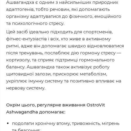
Ашвагандха є одним з найсильніших природних
адаптогенів
, тобто речовин, які допомагають
організму адаптуватися до фізичного, емоційного
та психологічного стресу.
Цей засіб ідеально підходить для
спортсменів,
фітнес-ентузіастів і всіх, хто живе в активному
ритмі
, адже він допомагає швидко відновлюватися
після тренувань, послаблює дію гормону стресу —
кортизолу
, та сприяє підтримці
гормонального
балансу
. Ашвагандха також активізує
роботу
щитовидної залози
, прискорює
метаболізм
,
укріплює
імунну систему
та позитивно впливає на
нервову систему
.
Окрім цього, регулярне вживання OstroVit
Ashwagandha допомагає:
подолати
хронічну втому
,
тривожність
,
мігрень
та
безсоння
;