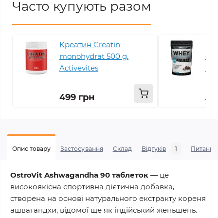
Часто купують разом
Креатин Creatin
Про
monohydrat 500 g.
Con
Activevites
Pr
499 грн
59
1
Опис товару
Застосування
Склад
Відгуків
Питання
OstroVit Ashwagandha 90 таблеток
— це
високоякісна спортивна дієтична добавка,
створена на основі натурального екстракту кореня
ашвагандхи, відомої ще як
індійський женьшень
.