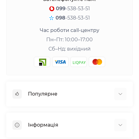
099
-538-53-51
098
-538-53-51
Час роботи call-центру
Пн–Пт: 10:00–17:00
Сб–Нд: вихідний
Популярне
Шейкери та аксесуари
Амінокислоти
Інформація
Гейнери
Креатин