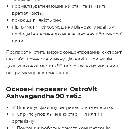
нормалізувати
емоційний стан
та знизити
дратівливість;
покращити
якість сну
;
підтримати
психоемоційну рівновагу
навіть у
періоди інтенсивного навантаження або суворої
дієти.
Препарат містить висококонцентрований екстракт
,
що забезпечує ефективну дію навіть при малій
дозі. Упаковка містить
90 таблеток
, яких вистачить
на три місяці використання.
Основні переваги OstroVit
Ashwagandha 90 таб.:
✅ Підвищує
фізичну витривалість
та енергію;
✅ Сприяє
уповільненню старіння
клітин
організму;
✅ Покращує
роботу мозку та концентрацію
;