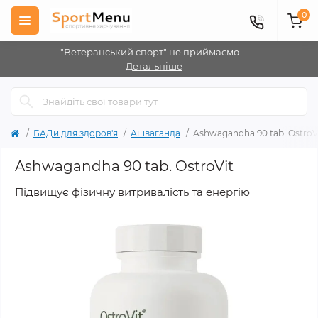
0
"Ветеранський спорт" не приймаємо.
Детальніше
БАДи для здоров'я
Ашваганда
Ashwagandha 90 tab. OstroV
Ashwagandha 90 tab. OstroVit
Підвищує фізичну витривалість та енергію