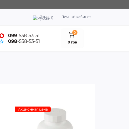
Язык
Личный кабинет
0
099
-538-53-51
098
-538-53-51
0 грн
Акционная цена