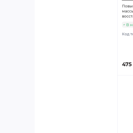
Повы
массы
восст
В 
Код т
475