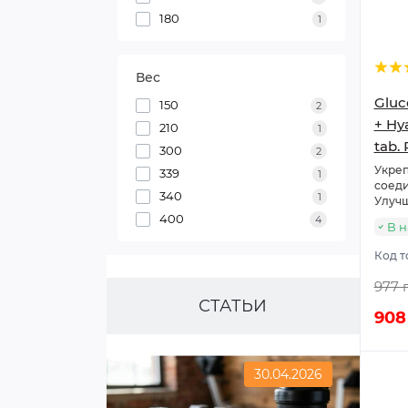
180
1
Вес
Gluc
150
2
+ Hy
210
1
tab. 
300
2
Укреп
339
1
соеди
340
1
Улучш
400
4
В 
Код т
977 
СТАТЬИ
908
30.04.2026