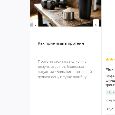
<
>
Как принимать протеин
Протеин стоит на полке — а
результатов нет. Знакомая
Flex
ситуация? Большинство людей
Эффе
делают одну и ту же ошибку:
улучш
покупают добавку, не ..
трени
В 
Код т
Вкус: