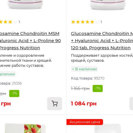
1
1
osamine Chondroitin MSM
Glucosamine Chondroitin
aluronic Acid + L-Proline 90
+ Hyaluronic Acid + L-Proli
Progress Nutrition
120 tab. Progress Nutrition
ление и оздоровление
Поддерживает здоровье костей
нительной ткани и хрящей.
хрящей, суставов.
ение работы суставов.
В наличии
наличии
Код товара:
99270
овара:
21056
1 166 грн
-7%
грн
-7%
 грн
1 084 грн
Акционная цена