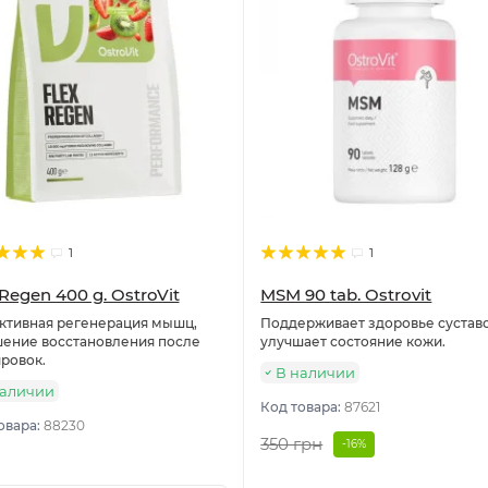
1
1
 Regen 400 g. OstroVit
MSM 90 tab. Ostrovit
ктивная регенерация мышц,
Поддерживает здоровье суставо
ение восстановления после
улучшает состояние кожи.
ровок.
В наличии
наличии
Код товара:
87621
овара:
88230
350 грн
-16%