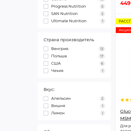
449
Progress Nutrition
5
SAN Nutrition
2
Ultimate Nutrition
РАСС
1
Акцио
Страна производитель
Венгрия
13
Польша
17
США
6
Чехия
1
Вкус:
Апельсин
2
Вишня
1
Gluc
Лимон
1
MSM 
Для р
делае