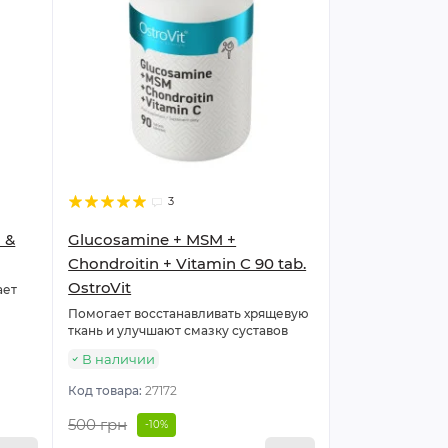
3
 &
Glucosamine + MSM +
Chondroitin + Vitamin C 90 tab.
OstroVit
ает
Помогает восстанавливать хрящевую
ткань и улучшают смазку суставов
В наличии
Код товара:
27172
500 грн
-10%