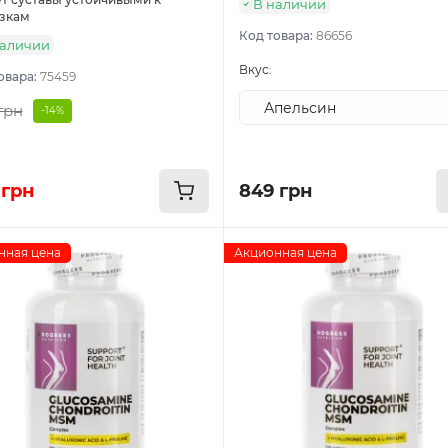
В наличии
зкам
Код товара:
86656
наличии
Вкус:
овара:
75459
грн
-14%
 грн
849 грн
нная цена
Акционная цена