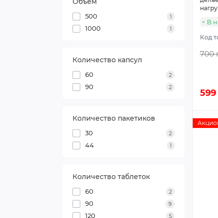
Объем
нагру
500
1
В 
1000
1
Код т
700 
Количество капсул
60
2
90
2
599
Количество пакетиков
Акцио
30
2
44
1
Количество таблеток
60
2
90
9
120
5