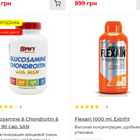
 грн
999 грн
ПРОДАЖА
нная цена
2
5
osamine & Chondroitin &
Flexain 1000 ml. Extrifit
90 cap. SAN
Высокая концентрация, удобная
упаковка.
егенерации хрящевой ткани,
т суставы устойчивыми к