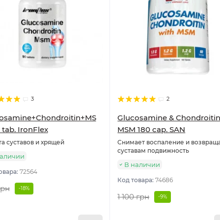
3
2
osamine+Chondroitin+MS
Glucosamine & Chondroitin
tab. IronFlex
MSM 180 cap. SAN
а суставов и хрящей
Снимает воспаление и возвращ
суставам подвижность
наличии
В наличии
овара:
72564
Код товара:
74686
грн
-18%
1 100 грн
-9%