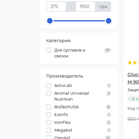
-
грн
Категория
Для суставов и
37
связок
Gluc
Производитель
M 90 
ActivLab
1
Защит
Animal Universal
3
В 
Nutrition
BioTechUSA
8
Код т
Extrifit
1
550 
IronFlex
2
Megabol
1
OstroVit
13