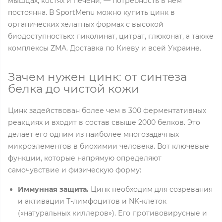
мышцах, костях и печени, — потребность в нём
постоянна. В SportMenu можно купить цинк в
органических хелатных формах с высокой
биодоступностью: пиколинат, цитрат, глюконат, а также
комплексы ZMA. Доставка по Киеву и всей Украине.
Зачем нужен цинк: от синтеза
белка до чистой кожи
Цинк задействован более чем в 300 ферментативных
реакциях и входит в состав свыше 2000 белков. Это
делает его одним из наиболее многозадачных
микроэлементов в биохимии человека. Вот ключевые
функции, которые напрямую определяют
самочувствие и физическую форму:
Иммунная защита.
Цинк необходим для созревания
и активации Т-лимфоцитов и NK-клеток
(«натуральных киллеров»). Его противовирусные и