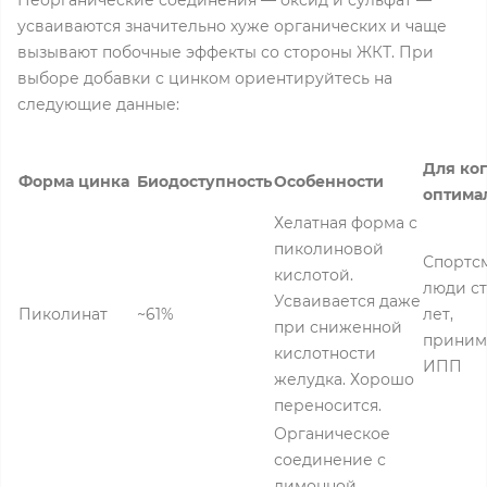
Неорганические соединения — оксид и сульфат —
усваиваются значительно хуже органических и чаще
вызывают побочные эффекты со стороны ЖКТ. При
выборе добавки с цинком ориентируйтесь на
следующие данные:
Для ко
Форма цинка
Биодоступность
Особенности
оптима
Хелатная форма с
пиколиновой
Спортс
кислотой.
люди с
Усваивается даже
Пиколинат
~61%
лет,
при сниженной
прини
кислотности
ИПП
желудка. Хорошо
переносится.
Органическое
соединение с
лимонной