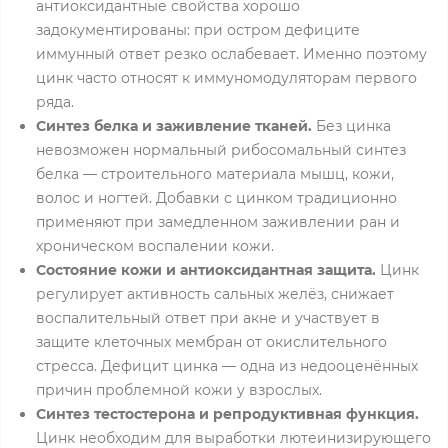
антиоксидантные свойства хорошо
задокументированы: при остром дефиците
иммунный ответ резко ослабевает. Именно поэтому
цинк часто относят к иммуномодуляторам первого
ряда.
Синтез белка и заживление тканей.
Без цинка
невозможен нормальный рибосомальный синтез
белка — строительного материала мышц, кожи,
волос и ногтей. Добавки с цинком традиционно
применяют при замедленном заживлении ран и
хроническом воспалении кожи.
Состояние кожи и антиоксидантная защита.
Цинк
регулирует активность сальных желёз, снижает
воспалительный ответ при акне и участвует в
защите клеточных мембран от окислительного
стресса. Дефицит цинка — одна из недооценённых
причин проблемной кожи у взрослых.
Синтез тестостерона и репродуктивная функция.
Цинк необходим для выработки лютеинизирующего