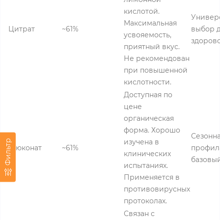
кислотой.
Универ
Максимальная
Цитрат
~61%
выбор 
усвояемость,
здоров
приятный вкус.
Не рекомендован
при повышенной
кислотности.
Доступная по
цене
органическая
форма. Хорошо
Сезонн
изучена в
Фильтр
Глюконат
~61%
профил
клинических
базовы
испытаниях.
Применяется в
противовирусных
протоколах.
Связан с