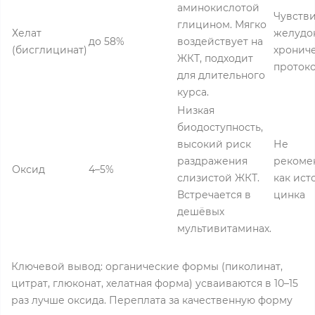
аминокислотой
Чувств
глицином. Мягко
Хелат
желудок
до 58%
воздействует на
(бисглицинат)
хронич
ЖКТ, подходит
проток
для длительного
курса.
Низкая
биодоступность,
высокий риск
Не
раздражения
рекоме
Оксид
4–5%
слизистой ЖКТ.
как ист
Встречается в
цинка
дешёвых
мультивитаминах.
Ключевой вывод: органические формы (пиколинат,
цитрат, глюконат, хелатная форма) усваиваются в 10–15
раз лучше оксида. Переплата за качественную форму