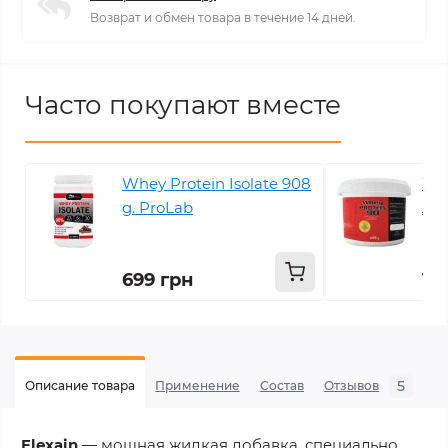
Возврат и обмен товара в течение 14 дней.
Часто покупают вместе
Whey Protein Isolate 908
Whe
g. ProLab
Act
699 грн
1 
5
Описание товара
Применение
Состав
Отзывов
В
Flexain
— мощная жидкая добавка, специально