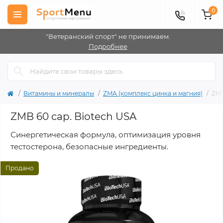
0
"Ветеранский спорт" не принимаем.
Подробнее
Витамины и минералы
ZMA (комплекс цинка и магния)
ZMB
ZMB 60 cap. Biotech USA
Синергетическая формула, оптимизация уровня
тестостерона, безопасные ингредиенты.
Продано