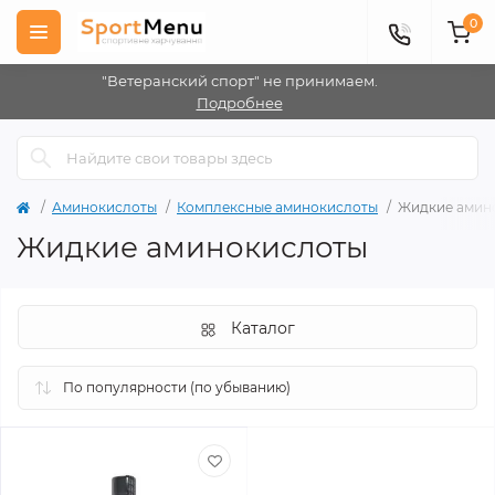
0
"Ветеранский спорт" не принимаем.
Подробнее
Аминокислоты
Комплексные аминокислоты
Жидкие амин
Жидкие аминокислоты
Каталог