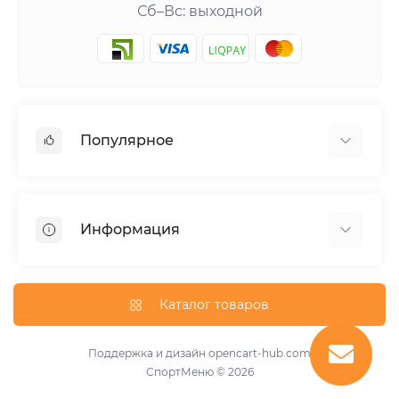
Сб–Вс: выходной
Популярное
Шейкеры и аксессуары
Аминокислоты
Информация
Гейнеры
Креатин
О нас
Витамины и минералы
Доставка и оплата
Каталог товаров
Добавки для похудения
Публичная оферта
Протеины
Акции
Поддержка и дизайн
opencart-hub.com
Повышение тестостерона
СпортМеню © 2026
Производители
Предтренировочные добавки