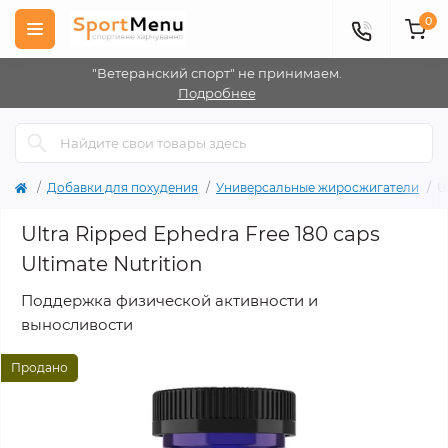
0
"Ветеранский спорт" не принимаем.
Подробнее
Добавки для похудения
Универсальные жиросжигатели
U
Ultra Ripped Ephedra Free 180 caps
Ultimate Nutrition
Поддержка физической активности и
выносливости
Продано