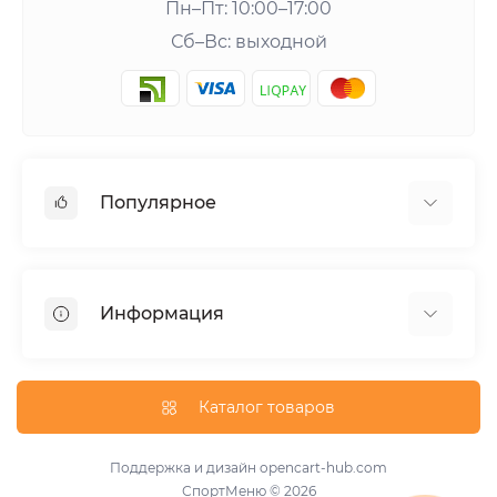
Пн–Пт: 10:00–17:00
Сб–Вс: выходной
Популярное
Шейкеры и аксессуары
Аминокислоты
Информация
Гейнеры
Креатин
О нас
Витамины и минералы
Доставка и оплата
Каталог товаров
Добавки для похудения
Публичная оферта
Протеины
Акции
Поддержка и дизайн
opencart-hub.com
Повышение тестостерона
СпортМеню © 2026