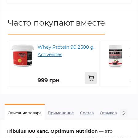
Часто покупают вместе
Whey Protein 90 2500 g.
Cre
Activevites
450
999 грн
44
5
Описание товара
Применение
Состав
Отзывов
В
Tribulus 100 капс. Optimum Nutrition
— это