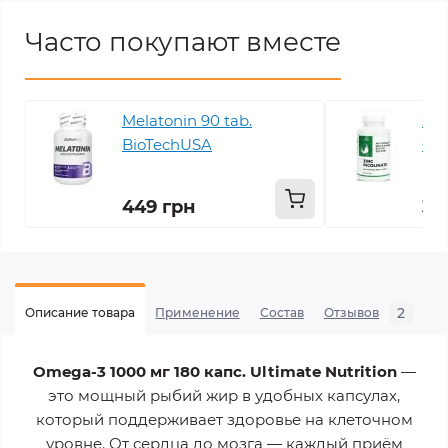
Часто покупают вместе
Melatonin 90 tab.
Zin
BioTechUSA
60 
39
449 грн
36
2
Описание товара
Применение
Состав
Отзывов
В
Omega-3 1000 мг 180 капс. Ultimate Nutrition
—
это мощный рыбий жир в удобных капсулах,
который поддерживает здоровье на клеточном
уровне. От сердца до мозга — каждый приём