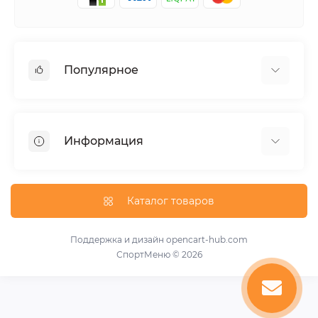
Популярное
Шейкеры и аксессуары
Аминокислоты
Информация
Гейнеры
Креатин
О нас
Витамины и минералы
Доставка и оплата
Каталог товаров
Добавки для похудения
Публичная оферта
Протеины
Акции
Поддержка и дизайн
opencart-hub.com
Повышение тестостерона
СпортМеню © 2026
Производители
Предтренировочные добавки
Возврат товара
Связаться с нами