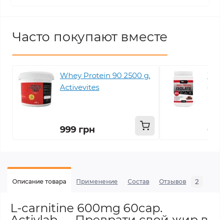
Часто покупают вместе
Whey Protein 90 2500 g.
Whe
Activevites
g. 
999 грн
69
2
Описание товара
Применение
Состав
Отзывов
В
L-carnitine 600mg 60cap.
Activlab — Преврати свой жир в