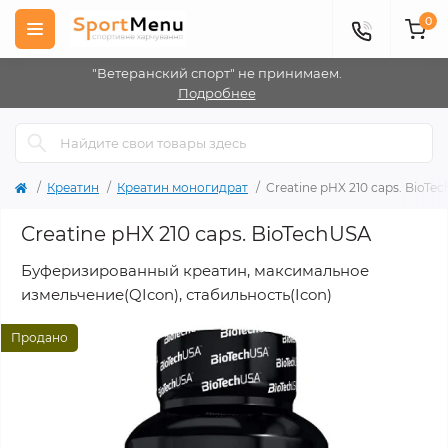
0
"Ветеранский спорт" не принимаем.
Подробнее
Креатин
Креатин моногидрат
Creatine pHX 210 caps. BioTe
Creatine pHX 210 caps. BioTechUSA
Буферизированный креатин, максимальное
измельчение(QIcon), стабильность(Icon)
Продано