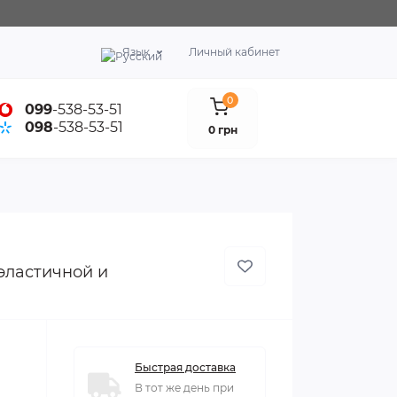
Язык
Личный кабинет
0
099
-538-53-51
098
-538-53-51
0 грн
эластичной и
Быстрая доставка
В тот же день при