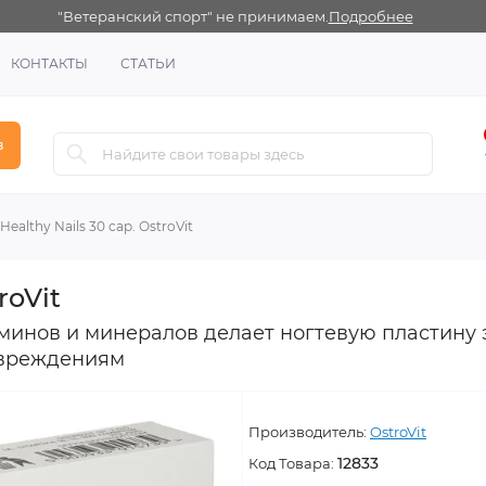
"Ветеранский спорт" не принимаем.
Подробнее
КОНТАКТЫ
СТАТЬИ
в
Healthy Nails 30 cap. OstroVit
roVit
инов и минералов делает ногтевую пластину 
овреждениям
Производитель:
OstroVit
12833
Код Товара: