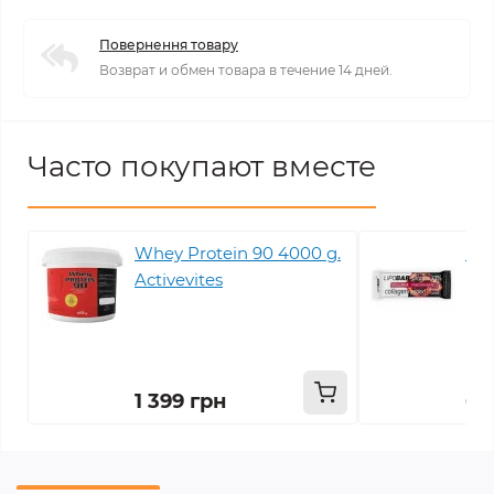
Повернення товару
Возврат и обмен товара в течение 14 дней.
Часто покупают вместе
Whey Protein 90 4000 g.
Lip
Activevites
1 399 грн
60