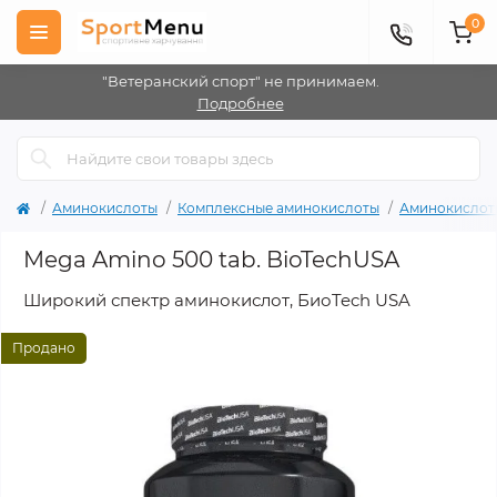
0
"Ветеранский спорт" не принимаем.
Подробнее
Аминокислоты
Комплексные аминокислоты
Аминокислоты
Mega Amino 500 tab. BioTechUSA
Широкий спектр аминокислот, БиоTech USA
Продано